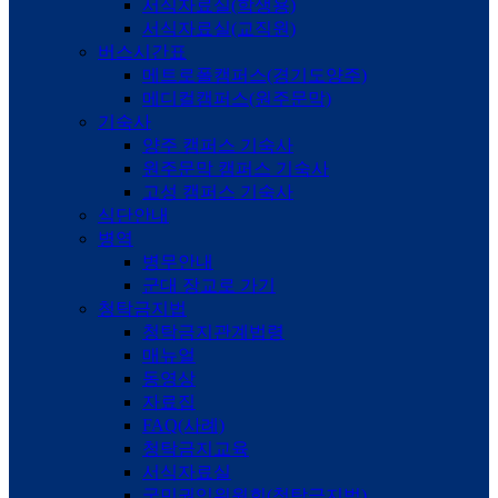
서식자료실(학생용)
서식자료실(교직원)
버스시간표
메트로폴캠퍼스(경기도양주)
메디컬캠퍼스(원주문막)
기숙사
양주 캠퍼스 기숙사
원주문막 캠퍼스 기숙사
고성 캠퍼스 기숙사
식단안내
병역
병무안내
군대 장교로 가기
청탁금지법
청탁금지관계법령
매뉴얼
동영상
자료집
FAQ(사례)
청탁금지교육
서식자료실
국민권익위원회(청탁금지법)