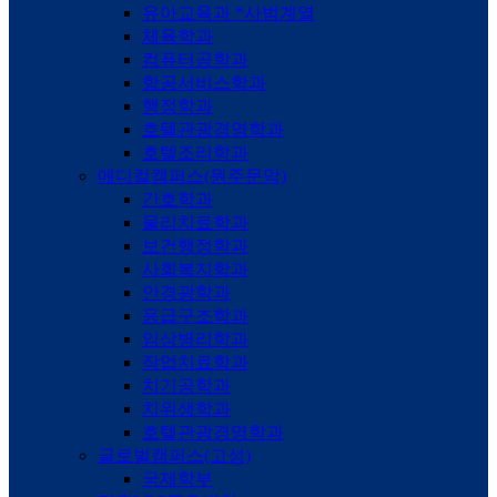
유아교육과 *사범계열
체육학과
컴퓨터공학과
항공서비스학과
행정학과
호텔관광경영학과
호텔조리학과
메디컬캠퍼스(원주문막)
간호학과
물리치료학과
보건행정학과
사회복지학과
안경광학과
응급구조학과
임상병리학과
작업치료학과
치기공학과
치위생학과
호텔관광경영학과
글로벌캠퍼스(고성)
국제학부