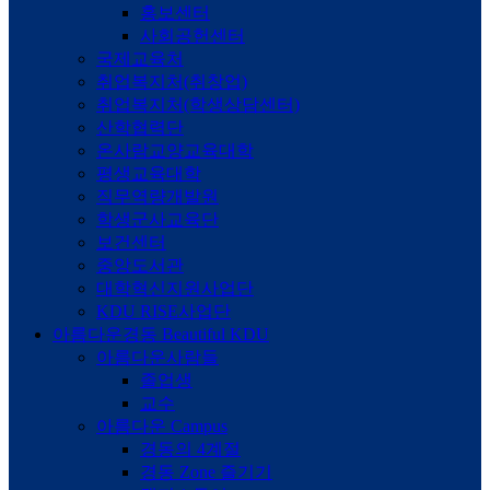
홍보센터
사회공헌센터
국제교육처
취업복지처(취창업)
취업복지처(학생상담센터)
산학협력단
온사람교양교육대학
평생교육대학
직무역량개발원
학생군사교육단
보건센터
중앙도서관
대학혁신지원사업단
KDU RISE사업단
아름다운경동
Beautiful KDU
아름다운사람들
졸업생
교수
아름다운 Campus
경동의 4계절
경동 Zone 즐기기