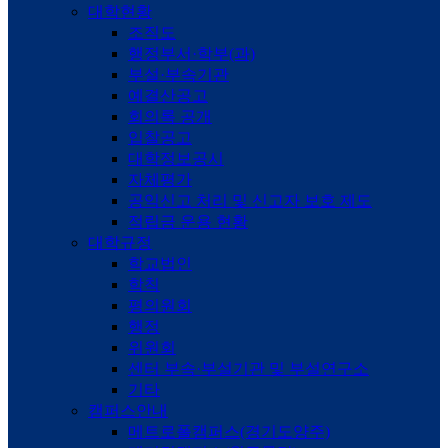
대학현황
조직도
행정부서·학부(과)
부설·부속기관
예결산공고
회의록 공개
입찰공고
대학정보공시
자체평가
공익신고 처리 및 신고자 보호 제도
적립금 운용 현황
대학규정
학교법인
학칙
평의원회
행정
위원회
센터 부속·부설기관 및 부설연구소
기타
캠퍼스안내
메트로폴캠퍼스(경기도양주)