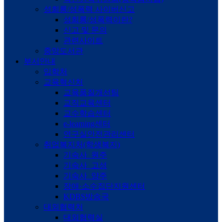
성희롱/성폭력 사이버신고
성희롱/성폭력이란?
신고 및 문의
관련사이트
중앙도서관
부서안내
입학처
교육혁신처
교육품질개선팀
교직교육센터
교수학습센터
e-learning센터
연구실안전관리센터
취업복지처(학생복지)
기숙사_원주
기숙사_고성
기숙사_양주
장애·소수집단지원센터
KDBS방송국
대외협력처
대외협력실