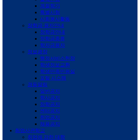
계절학기
특별시험
사회봉사활동
장학금·융자안내
장학금안내
장학금종류
학자금융자
정보광장
행정서비스헌장
학생정보교환
학생만족민원실
포털 시스템
경동알림
일반공지
학사공지
장학공지
센터공지
취업공지
채용공지
취업사관학교
취업에 강한 대학