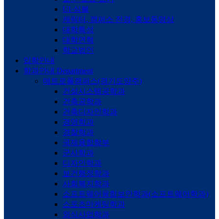
UI·심볼
캐릭터, 캠퍼스 전경, 홍보동영상
대학특성
대학연혁
학교법인
입학안내
학과안내
Department
메트로폴캠퍼스(경기도양주)
건설시스템공학과
건축공학과
건축디자인학과
경영학과
경찰학과
국제융합학부
군사학과
디자인학과
보건행정학과
사회복지학과
소프트웨어융합보안학과(소프트웨어학과)
스포츠마케팅학과
외식사업학과