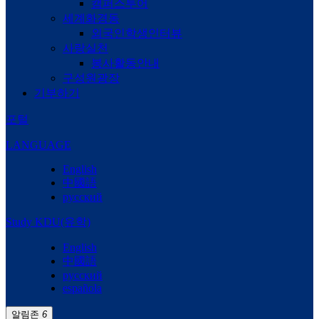
캠퍼스투어
세계화경동
외국인학생인터뷰
사랑실천
봉사활동안내
구성원광장
기부하기
포털
LANGUAGE
English
中國語
русский
Study KDU(유학)
English
中國語
русский
española
알림존
6