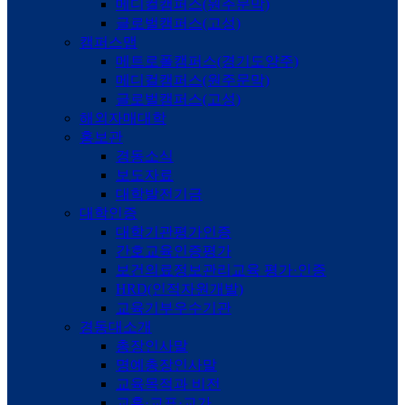
메디컬캠퍼스(원주문막)
글로벌캠퍼스(고성)
캠퍼스맵
메트로폴캠퍼스(경기도양주)
메디컬캠퍼스(원주문막)
글로벌캠퍼스(고성)
해외자매대학
홍보관
경동소식
보도자료
대학발전기금
대학인증
대학기관평가인증
간호교육인증평가
보건의료정보관리교육 평가·인증
HRD(인적자원개발)
교육기부우수기관
경동대소개
총장인사말
명예총장인사말
교육목적과 비전
교훈·교표·교가