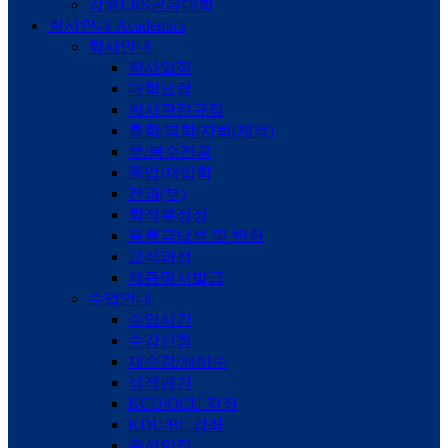
강원LRS공유대학
학사안내
Academics
학사안내
학사일정
대학요람
학사관련규정
휴학/복학/자퇴(제적)
부/복수전공
졸업/재입학
전과(부)
학적부정정
등록금납부 및 반환
교직과정
제증명서발급
수업안내
수업시간
수강신청
재수강/재이수
성적평가
KCU/OCU 강좌
KDU/BL 강좌
출석인정