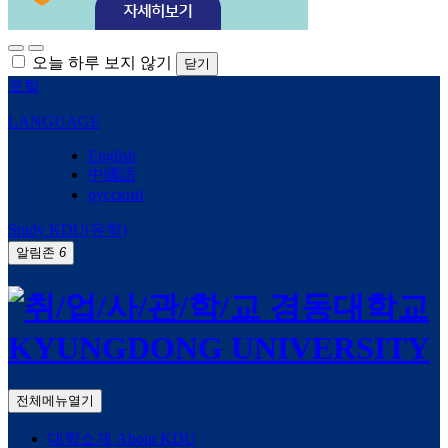
오늘 하루 보지 않기
닫기
포털
LANGUAGE
English
中國語
русский
Study KDU(유학)
알림존
6
전체메뉴열기
대학소개
About KDU