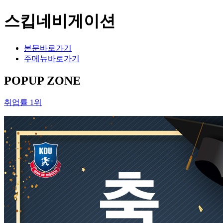
스킵네비게이션
본문바로가기
주메뉴바로가기
POPUP ZONE
취업률 1위