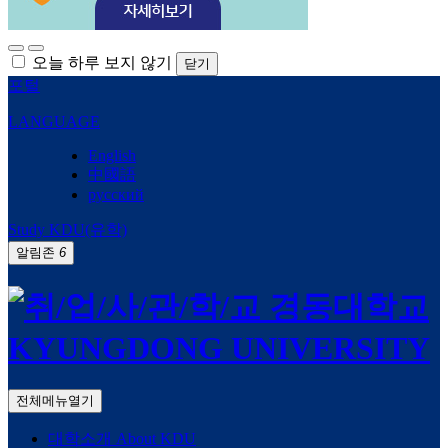
오늘 하루 보지 않기
닫기
포털
LANGUAGE
English
中國語
русский
Study KDU(유학)
알림존
6
전체메뉴열기
대학소개
About KDU