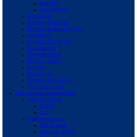
홍보센터
사회공헌센터
국제교육처
취업복지처(취창업)
취업복지처(학생상담센터)
산학협력단
온사람교양교육대학
평생교육대학
직무역량개발원
학생군사교육단
보건센터
중앙도서관
대학혁신지원사업단
KDU RISE사업단
아름다운경동
Beautiful KDU
아름다운사람들
졸업생
교수
아름다운 Campus
경동의 4계절
경동 Zone 즐기기