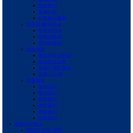
계절학기
특별시험
사회봉사활동
장학금·융자안내
장학금안내
장학금종류
학자금융자
정보광장
행정서비스헌장
학생정보교환
학생만족민원실
포털 시스템
경동알림
일반공지
학사공지
장학공지
센터공지
취업공지
채용공지
취업사관학교
취업에 강한 대학