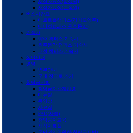
서식자료실(학생용)
서식자료실(교직원)
버스시간표
메트로폴캠퍼스(경기도양주)
메디컬캠퍼스(원주문막)
기숙사
양주 캠퍼스 기숙사
원주문막 캠퍼스 기숙사
고성 캠퍼스 기숙사
식단안내
병역
병무안내
군대 장교로 가기
청탁금지법
청탁금지관계법령
매뉴얼
동영상
자료집
FAQ(사례)
청탁금지교육
서식자료실
국민권익위원회(청탁금지법)