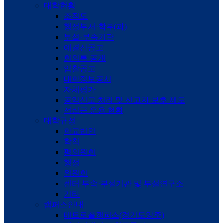
대학현황
조직도
행정부서·학부(과)
부설·부속기관
예결산공고
회의록 공개
입찰공고
대학정보공시
자체평가
공익신고 처리 및 신고자 보호 제도
적립금 운용 현황
대학규정
학교법인
학칙
평의원회
행정
위원회
센터 부속·부설기관 및 부설연구소
기타
캠퍼스안내
메트로폴캠퍼스(경기도양주)