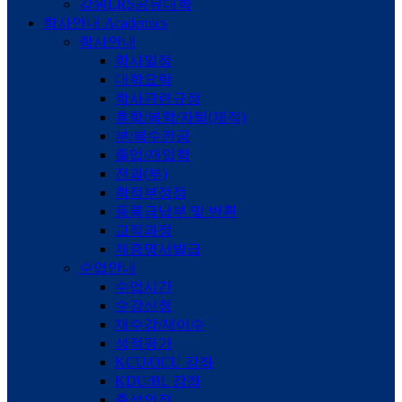
강원LRS공유대학
학사안내
Academics
학사안내
학사일정
대학요람
학사관련규정
휴학/복학/자퇴(제적)
부/복수전공
졸업/재입학
전과(부)
학적부정정
등록금납부 및 반환
교직과정
제증명서발급
수업안내
수업시간
수강신청
재수강/재이수
성적평가
KCU/OCU 강좌
KDU/BL 강좌
출석인정