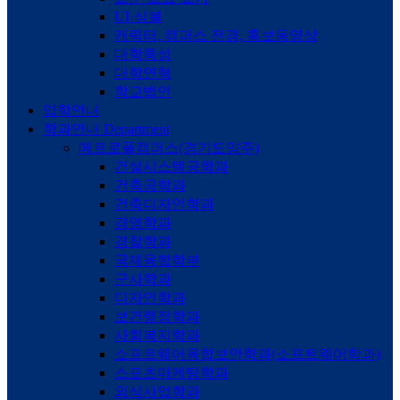
UI·심볼
캐릭터, 캠퍼스 전경, 홍보동영상
대학특성
대학연혁
학교법인
입학안내
학과안내
Department
메트로폴캠퍼스(경기도양주)
건설시스템공학과
건축공학과
건축디자인학과
경영학과
경찰학과
국제융합학부
군사학과
디자인학과
보건행정학과
사회복지학과
소프트웨어융합보안학과(소프트웨어학과)
스포츠마케팅학과
외식사업학과