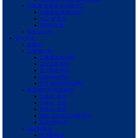
성희롱/성폭력 사이버신고
성희롱/성폭력이란?
신고 및 문의
관련사이트
중앙도서관
부서안내
입학처
교육혁신처
교육품질개선팀
교직교육센터
교수학습센터
e-learning센터
연구실안전관리센터
취업복지처(학생복지)
기숙사_원주
기숙사_고성
기숙사_양주
장애·소수집단지원센터
KDBS방송국
대외협력처
대외협력실