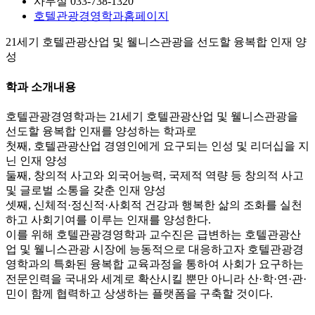
사무실
033-738-1320
호텔관광경영학과
홈페이지
21세기 호텔관광산업 및 웰니스관광을 선도할 융복합 인재 양
성
학과 소개내용
호텔관광경영학과는 21세기 호텔관광산업 및 웰니스관광을
선도할 융복합 인재를 양성하는 학과로
첫째, 호텔관광산업 경영인에게 요구되는 인성 및 리더십을 지
닌 인재 양성
둘째, 창의적 사고와 외국어능력, 국제적 역량 등 창의적 사고
및 글로벌 소통을 갖춘 인재 양성
셋째, 신체적·정신적·사회적 건강과 행복한 삶의 조화를 실천
하고 사회기여를 이루는 인재를 양성한다.
이를 위해 호텔관광경영학과 교수진은 급변하는 호텔관광산
업 및 웰니스관광 시장에 능동적으로 대응하고자 호텔관광경
영학과의 특화된 융복합 교육과정을 통하여 사회가 요구하는
전문인력을 국내와 세계로 확산시킬 뿐만 아니라 산·학·연·관·
민이 함께 협력하고 상생하는 플랫폼을 구축할 것이다.