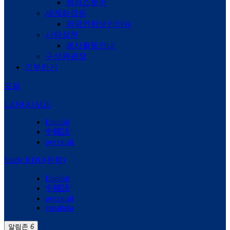
캠퍼스투어
세계화경동
외국인학생인터뷰
사랑실천
봉사활동안내
구성원광장
기부하기
포털
LANGUAGE
English
中國語
русский
Study KDU(유학)
English
中國語
русский
española
알림존
6