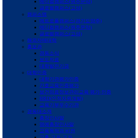
메디컬캠퍼스(원주문막)
글로벌캠퍼스(고성)
캠퍼스맵
메트로폴캠퍼스(경기도양주)
메디컬캠퍼스(원주문막)
글로벌캠퍼스(고성)
해외자매대학
홍보관
경동소식
보도자료
대학발전기금
대학인증
대학기관평가인증
간호교육인증평가
보건의료정보관리교육 평가·인증
HRD(인적자원개발)
교육기부우수기관
경동대소개
총장인사말
명예총장인사말
교육목적과 비전
교훈·교표·교가