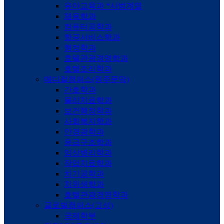
유아교육과 *사범계열
체육학과
컴퓨터공학과
항공서비스학과
행정학과
호텔관광경영학과
호텔조리학과
메디컬캠퍼스(원주문막)
간호학과
물리치료학과
보건행정학과
사회복지학과
안경광학과
응급구조학과
임상병리학과
작업치료학과
치기공학과
치위생학과
호텔관광경영학과
글로벌캠퍼스(고성)
국제학부