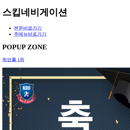
스킵네비게이션
본문바로가기
주메뉴바로가기
POPUP ZONE
취업률 1위