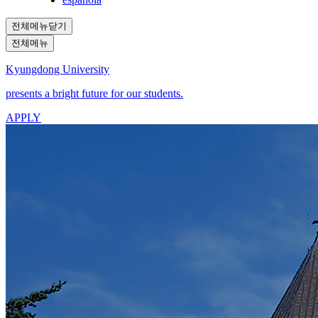
전체메뉴닫기
전체메뉴
Kyungdong University
presents a bright future for our students.
APPLY