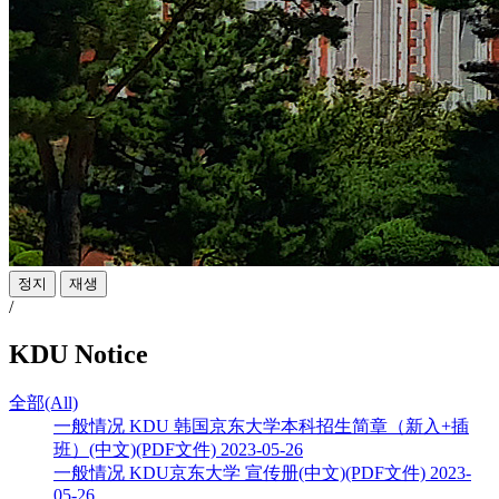
정지
재생
/
KDU Notice
全部(All)
一般情况
KDU 韩国京东大学本科招生简章（新入+插
班）(中文)(PDF文件)
2023-05-26
一般情况
KDU京东大学 宣传册(中文)(PDF文件)
2023-
05-26