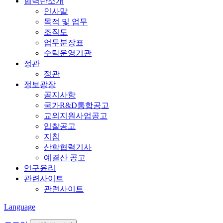
협력단소개
인사말
목적 및 업무
조직도
업무분장표
수탁운영기관
정관
정관
정보광장
공지사항
국가R&D통합공고
교외지원사업공고
입찰공고
지침
산학협력기사
예결산 공고
연구윤리
관련사이트
관련사이트
Language