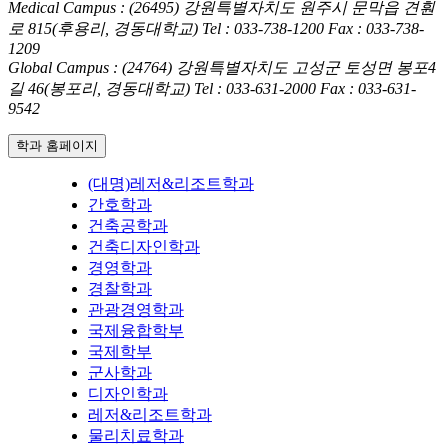
Medical Campus : (26495) 강원특별자치도 원주시 문막읍 견훤
로 815(후용리, 경동대학교)
Tel : 033-738-1200
Fax : 033-738-
1209
Global Campus : (24764) 강원특별자치도 고성군 토성면 봉포4
길 46(봉포리, 경동대학교)
Tel : 033-631-2000
Fax : 033-631-
9542
학과 홈페이지
(대명)레저&리조트학과
간호학과
건축공학과
건축디자인학과
경영학과
경찰학과
관광경영학과
국제융합학부
국제학부
군사학과
디자인학과
레저&리조트학과
물리치료학과