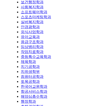
보건행정학과
사회복지학과
소프트웨어학과
스포츠마케팅학과
실버복지학과
안경광학과
외식사업학과
유아교육과
응급구조학과
임상병리학과
작업치료학과
중등특수교육학과
체육학과
치기공학과
치위생학부
컴퓨터공학과
토목공학과
한국어교원학과
항공서비스학과
해양심층수학과
행정학과