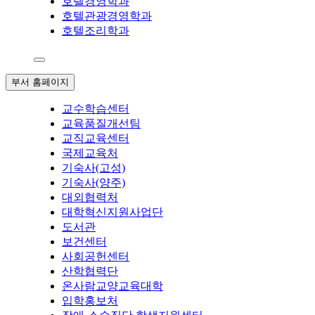
호텔경영학과
호텔관광경영학과
호텔조리학과
부서 홈페이지
교수학습센터
교육품질개선팀
교직교육센터
국제교육처
기숙사(고성)
기숙사(양주)
대외협력처
대학혁신지원사업단
도서관
보건센터
사회공헌센터
산학협력단
온사람교양교육대학
입학홍보처