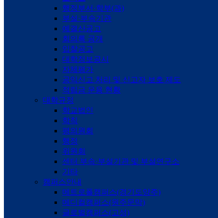
행정부서·학부(과)
부설·부속기관
예결산공고
회의록 공개
입찰공고
대학정보공시
자체평가
공익신고 처리 및 신고자 보호 제도
적립금 운용 현황
대학규정
학교법인
학칙
평의원회
행정
위원회
센터 부속·부설기관 및 부설연구소
기타
캠퍼스안내
메트로폴캠퍼스(경기도양주)
메디컬캠퍼스(원주문막)
글로벌캠퍼스(고성)