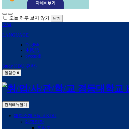
오늘 하루 보지 않기
닫기
포털
LANGUAGE
English
中國語
русский
Study KDU(유학)
알림존
6
전체메뉴열기
대학소개
About KDU
대학현황
조직도