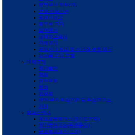
행정부서·학부(과)
부설·부속기관
예결산공고
회의록 공개
입찰공고
대학정보공시
자체평가
공익신고 처리 및 신고자 보호 제도
적립금 운용 현황
대학규정
학교법인
학칙
평의원회
행정
위원회
센터 부속·부설기관 및 부설연구소
기타
캠퍼스안내
메트로폴캠퍼스(경기도양주)
메디컬캠퍼스(원주문막)
글로벌캠퍼스(고성)