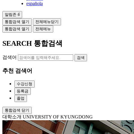
española
알림존
6
통합검색 열기
전체메뉴닫기
통합검색 열기
전체메뉴
SEARCH
통합검색
검색어
검색
추천 검색어
수강신청
등록금
졸업
통합검색 닫기
대학소개
UNIVERSITY OF KYUNGDONG