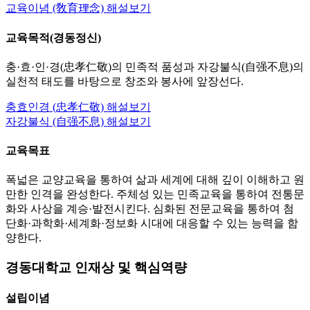
교육이념 (敎育理念) 해설보기
교육목적(경동정신)
충·효·인·경(忠孝仁敬)의 민족적 품성과 자강불식(自强不息)의
실천적 태도를 바탕으로 창조와 봉사에 앞장선다.
충효인경 (忠孝仁敬) 해설보기
자강불식 (自强不息) 해설보기
교육목표
폭넓은 교양교육을 통하여 삶과 세계에 대해 깊이 이해하고 원
만한 인격을 완성한다.
주체성 있는 민족교육을 통하여 전통문
화와 사상을 계승·발전시킨다.
심화된 전문교육을 통하여 첨
단화·과학화·세계화·정보화 시대에 대응할 수 있는 능력을 함
양한다.
경동대학교 인재상 및 핵심역량
설립이념