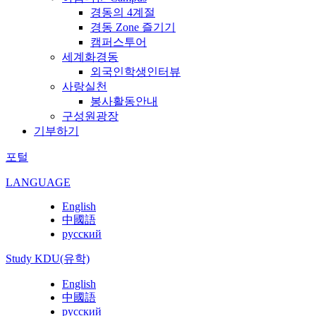
경동의 4계절
경동 Zone 즐기기
캠퍼스투어
세계화경동
외국인학생인터뷰
사랑실천
봉사활동안내
구성원광장
기부하기
포털
LANGUAGE
English
中國語
русский
Study KDU(유학)
English
中國語
русский