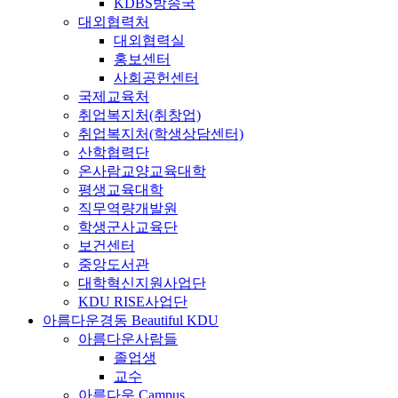
KDBS방송국
대외협력처
대외협력실
홍보센터
사회공헌센터
국제교육처
취업복지처(취창업)
취업복지처(학생상담센터)
산학협력단
온사람교양교육대학
평생교육대학
직무역량개발원
학생군사교육단
보건센터
중앙도서관
대학혁신지원사업단
KDU RISE사업단
아름다운경동
Beautiful KDU
아름다운사람들
졸업생
교수
아름다운 Campus