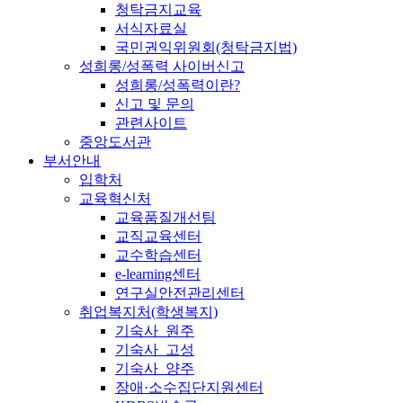
청탁금지교육
서식자료실
국민권익위원회(청탁금지법)
성희롱/성폭력 사이버신고
성희롱/성폭력이란?
신고 및 문의
관련사이트
중앙도서관
부서안내
입학처
교육혁신처
교육품질개선팀
교직교육센터
교수학습센터
e-learning센터
연구실안전관리센터
취업복지처(학생복지)
기숙사_원주
기숙사_고성
기숙사_양주
장애·소수집단지원센터