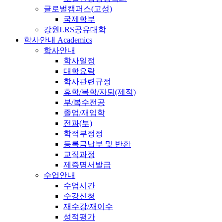
글로벌캠퍼스(고성)
국제학부
강원LRS공유대학
학사안내
Academics
학사안내
학사일정
대학요람
학사관련규정
휴학/복학/자퇴(제적)
부/복수전공
졸업/재입학
전과(부)
학적부정정
등록금납부 및 반환
교직과정
제증명서발급
수업안내
수업시간
수강신청
재수강/재이수
성적평가