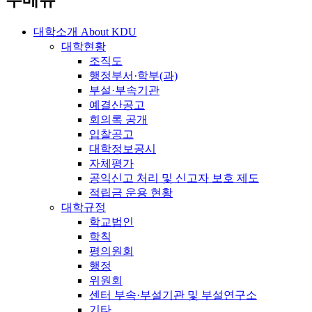
주메뉴
대학소개
About KDU
대학현황
조직도
행정부서·학부(과)
부설·부속기관
예결산공고
회의록 공개
입찰공고
대학정보공시
자체평가
공익신고 처리 및 신고자 보호 제도
적립금 운용 현황
대학규정
학교법인
학칙
평의원회
행정
위원회
센터 부속·부설기관 및 부설연구소
기타