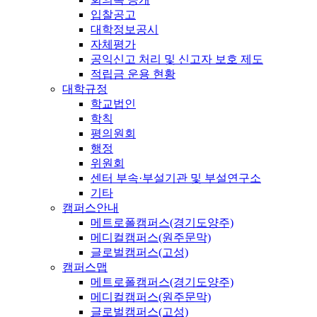
입찰공고
대학정보공시
자체평가
공익신고 처리 및 신고자 보호 제도
적립금 운용 현황
대학규정
학교법인
학칙
평의원회
행정
위원회
센터 부속·부설기관 및 부설연구소
기타
캠퍼스안내
메트로폴캠퍼스(경기도양주)
메디컬캠퍼스(원주문막)
글로벌캠퍼스(고성)
캠퍼스맵
메트로폴캠퍼스(경기도양주)
메디컬캠퍼스(원주문막)
글로벌캠퍼스(고성)