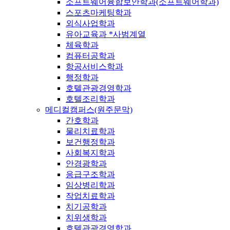
소프트웨어융합보안학과(소프트웨어학과)
스포츠마케팅학과
외식사업학과
유아교육과 *사범계열
체육학과
컴퓨터공학과
항공서비스학과
행정학과
호텔관광경영학과
호텔조리학과
메디컬캠퍼스(원주문막)
간호학과
물리치료학과
보건행정학과
사회복지학과
안경광학과
응급구조학과
임상병리학과
작업치료학과
치기공학과
치위생학과
호텔관광경영학과