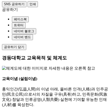
SNS 공유하기
인쇄
공유하기
페이스북
트위터
네이버 블로그
네이버 밴드
공유하기 닫기
경동대학교 교육목적 및 체계도
교육이념 (설립이념)
홍익인간(弘益人間)의 이념 아래, 올바른 인격(人格)과 민주공
민(民主公民)으로서의 자질을 구유(具有)하고, 민족문화(民族
文化) 창달과 인류공영(人類共榮) 실현에 기여할 유능한 인재
(人材)를 육성한다.