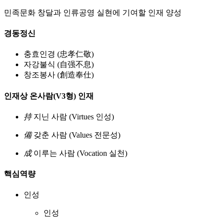
민족문화 창달과 인류공영 실현에 기여할 인재 양성
경동정신
충효인경
(忠孝仁敬)
자강불식
(自强不息)
창조봉사
(創造奉仕)
인재상
온사람(V3형) 인재
持
지닌 사람
(Virtues 인성)
備
갖춘 사람
(Values 전문성)
成
이루는 사람
(Vocation 실천)
핵심역량
인성
인성