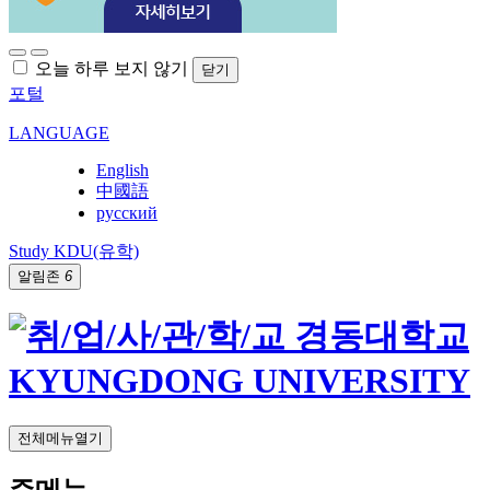
오늘 하루 보지 않기
닫기
포털
LANGUAGE
English
中國語
русский
Study KDU(유학)
알림존
6
전체메뉴열기