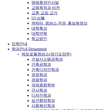
명예총장인사말
교육목적과 비전
교훈·교표·교가
UI·심볼
캐릭터, 캠퍼스 전경, 홍보동영상
대학특성
대학연혁
학교법인
입학안내
학과안내
Department
메트로폴캠퍼스(경기도양주)
건설시스템공학과
건축공학과
건축디자인학과
경영학과
경찰학과
국제융합학부
군사학과
디자인학과
보건행정학과
사회복지학과