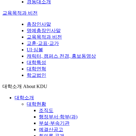
경동대소개
교육목적과 비전
총장인사말
명예총장인사말
교육목적과 비전
교훈·교표·교가
UI·심볼
캐릭터, 캠퍼스 전경, 홍보동영상
대학특성
대학연혁
학교법인
대학소개
About KDU
대학소개
대학현황
조직도
행정부서·학부(과)
부설·부속기관
예결산공고
회의록 공개