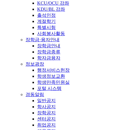
KCU/OCU 강좌
KDU/BL 강좌
출석인정
계절학기
특별시험
사회봉사활동
장학금·융자안내
장학금안내
장학금종류
학자금융자
정보광장
행정서비스헌장
학생정보교환
학생만족민원실
포털 시스템
경동알림
일반공지
학사공지
장학공지
센터공지
취업공지