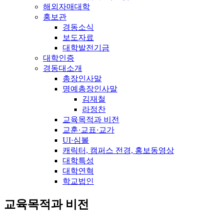
해외자매대학
홍보관
경동소식
보도자료
대학발전기금
대학인증
경동대소개
총장인사말
명예총장인사말
김재철
라정찬
교육목적과 비전
교훈·교표·교가
UI·심볼
캐릭터, 캠퍼스 전경, 홍보동영상
대학특성
대학연혁
학교법인
교육목적과 비전