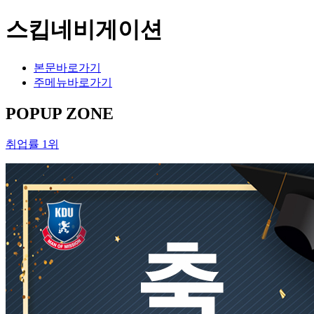
스킵네비게이션
본문바로가기
주메뉴바로가기
POPUP ZONE
취업률 1위