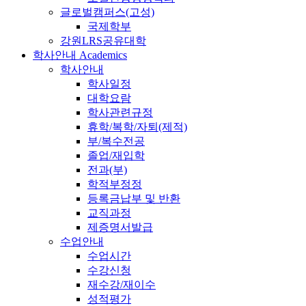
글로벌캠퍼스(고성)
국제학부
강원LRS공유대학
학사안내
Academics
학사안내
학사일정
대학요람
학사관련규정
휴학/복학/자퇴(제적)
부/복수전공
졸업/재입학
전과(부)
학적부정정
등록금납부 및 반환
교직과정
제증명서발급
수업안내
수업시간
수강신청
재수강/재이수
성적평가