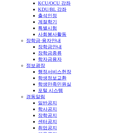
KCU/OCU 강좌
KDU/BL 강좌
출석인정
계절학기
특별시험
사회봉사활동
장학금·융자안내
장학금안내
장학금종류
학자금융자
정보광장
행정서비스헌장
학생정보교환
학생만족민원실
포털 시스템
경동알림
일반공지
학사공지
장학공지
센터공지
취업공지