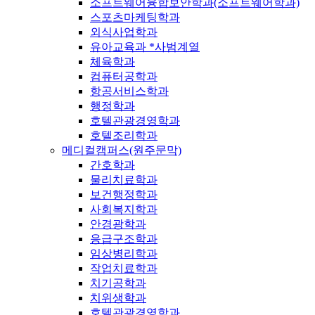
소프트웨어융합보안학과(소프트웨어학과)
스포츠마케팅학과
외식사업학과
유아교육과 *사범계열
체육학과
컴퓨터공학과
항공서비스학과
행정학과
호텔관광경영학과
호텔조리학과
메디컬캠퍼스(원주문막)
간호학과
물리치료학과
보건행정학과
사회복지학과
안경광학과
응급구조학과
임상병리학과
작업치료학과
치기공학과
치위생학과
호텔관광경영학과