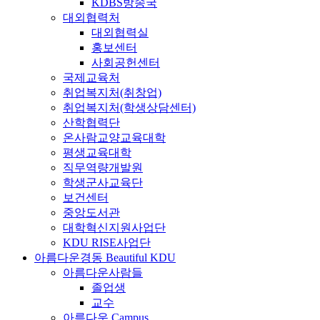
KDBS방송국
대외협력처
대외협력실
홍보센터
사회공헌센터
국제교육처
취업복지처(취창업)
취업복지처(학생상담센터)
산학협력단
온사람교양교육대학
평생교육대학
직무역량개발원
학생군사교육단
보건센터
중앙도서관
대학혁신지원사업단
KDU RISE사업단
아름다운경동
Beautiful KDU
아름다운사람들
졸업생
교수
아름다운 Campus