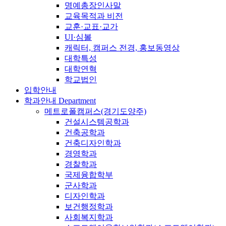
명예총장인사말
교육목적과 비전
교훈·교표·교가
UI·심볼
캐릭터, 캠퍼스 전경, 홍보동영상
대학특성
대학연혁
학교법인
입학안내
학과안내
Department
메트로폴캠퍼스(경기도양주)
건설시스템공학과
건축공학과
건축디자인학과
경영학과
경찰학과
국제융합학부
군사학과
디자인학과
보건행정학과
사회복지학과