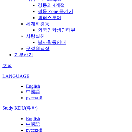
경동의 4계절
경동 Zone 즐기기
캠퍼스투어
세계화경동
외국인학생인터뷰
사랑실천
봉사활동안내
구성원광장
기부하기
포털
LANGUAGE
English
中國語
русский
Study KDU(유학)
English
中國語
русский