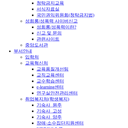
청탁금지교육
서식자료실
국민권익위원회(청탁금지법)
성희롱/성폭력 사이버신고
성희롱/성폭력이란?
신고 및 문의
관련사이트
중앙도서관
부서안내
입학처
교육혁신처
교육품질개선팀
교직교육센터
교수학습센터
e-learning센터
연구실안전관리센터
취업복지처(학생복지)
기숙사_원주
기숙사_고성
기숙사_양주
장애·소수집단지원센터