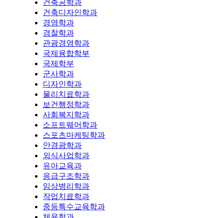
건축공학과
건축디자인학과
경영학과
경찰학과
관광경영학과
국제융합학부
국제학부
군사학과
디자인학과
물리치료학과
보건행정학과
사회복지학과
소프트웨어학과
스포츠마케팅학과
안경광학과
외식사업학과
유아교육과
응급구조학과
임상병리학과
작업치료학과
중등특수교육학과
체육학과