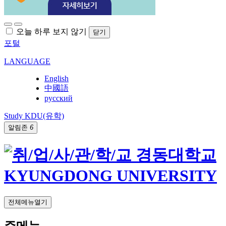
오늘 하루 보지 않기
닫기
포털
LANGUAGE
English
中國語
русский
Study KDU(유학)
알림존
6
전체메뉴열기