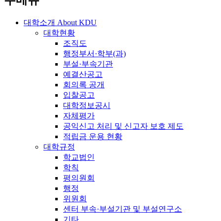
주메뉴
대학소개
About KDU
대학현황
조직도
행정부서·학부(과)
부설·부속기관
예결산공고
회의록 공개
입찰공고
대학정보공시
자체평가
공익신고 처리 및 신고자 보호 제도
적립금 운용 현황
대학규정
학교법인
학칙
평의원회
행정
위원회
센터 부속·부설기관 및 부설연구소
기타