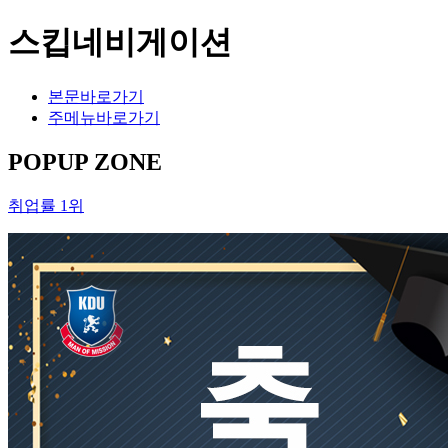
스킵네비게이션
본문바로가기
주메뉴바로가기
POPUP ZONE
취업률 1위