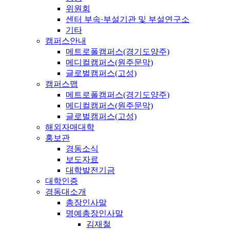
위원회
센터 부속·부설기관 및 부설연구소
기타
캠퍼스안내
메트로폴캠퍼스(경기도양주)
메디컬캠퍼스(원주문막)
글로벌캠퍼스(고성)
캠퍼스맵
메트로폴캠퍼스(경기도양주)
메디컬캠퍼스(원주문막)
글로벌캠퍼스(고성)
해외자매대학
홍보관
경동소식
보도자료
대학발전기금
대학인증
경동대소개
총장인사말
명예총장인사말
김재철