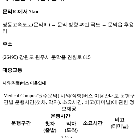
문막IC에서 7km
영동고속도로(문막IC) → 문막 방향 49번 국도 → 문막읍 후용
리
주소
(26495) 강원도 원주시 문막읍 견훤로 815
대중교통
시외(직행)버스 이용안내
Medical Campus(원주문막) 시외(직행)버스 이용안내로 운행구
간별 운행시간(첫차, 막차), 소요시간, 비고(터미널)에 관한 정
보제공
운행시간
비고
운행구간
소요시간
첫차
막차
(터미널)
(출발)
(도착)
22:25