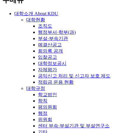
주메뉴
대학소개
About KDU
대학현황
조직도
행정부서·학부(과)
부설·부속기관
예결산공고
회의록 공개
입찰공고
대학정보공시
자체평가
공익신고 처리 및 신고자 보호 제도
적립금 운용 현황
대학규정
학교법인
학칙
평의원회
행정
위원회
센터 부속·부설기관 및 부설연구소
기타