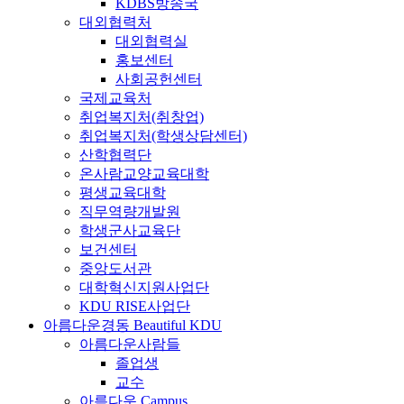
KDBS방송국
대외협력처
대외협력실
홍보센터
사회공헌센터
국제교육처
취업복지처(취창업)
취업복지처(학생상담센터)
산학협력단
온사람교양교육대학
평생교육대학
직무역량개발원
학생군사교육단
보건센터
중앙도서관
대학혁신지원사업단
KDU RISE사업단
아름다운경동
Beautiful KDU
아름다운사람들
졸업생
교수
아름다운 Campus