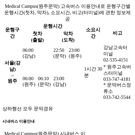
Medical Campus(원주문막) 고속버스 이용안내로 운행구간별
운행시간(첫차, 막차), 소요시간, 비고(터미널)에 관한 정보제
공
운행시간
운행구
소요시
비고
첫차
막차
간
간
(출발)
(도착)
강남고속터
06:00
22:50
23:00
미널
(강남)
(문막)
(원주)
02-535-4151
서울(강
* 원주고속버
1시간 30
남)
스터미널
⇔
분
06:00
06:10
23:00
033-747-4181
원주
(원주)
(문막)
(강남)
* 문막버스정
류소
033-742-5544
상하행선 모두 문막경유
시내버스 이용안내
Medical Campus(원주문막) 시내버스 이