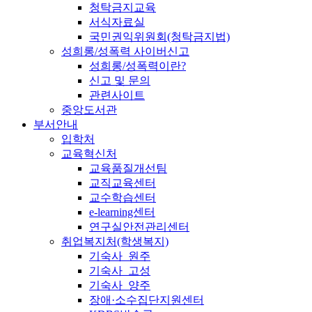
청탁금지교육
서식자료실
국민권익위원회(청탁금지법)
성희롱/성폭력 사이버신고
성희롱/성폭력이란?
신고 및 문의
관련사이트
중앙도서관
부서안내
입학처
교육혁신처
교육품질개선팀
교직교육센터
교수학습센터
e-learning센터
연구실안전관리센터
취업복지처(학생복지)
기숙사_원주
기숙사_고성
기숙사_양주
장애·소수집단지원센터