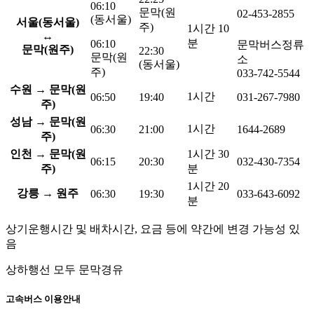
06:10
문막(원
02-453-2855
(동서울)
서울(동서울)
주)
1시간 10
↔
분
06:10
문막버스정류
문막(원주)
22:30
문막(원
소
(동서울)
주)
033-742-5544
수원 → 문막(원
1시간
06:50
19:40
031-267-7980
주)
성남 → 문막(원
1시간
06:30
21:00
1644-2689
주)
인천 → 문막(원
1시간 30
06:15
20:30
032-430-7354
주)
분
1시간 20
강릉 → 원주
06:30
19:30
033-643-6092
분
상기운행시간 및 배차시간, 요금 등에 약간에 변경 가능성 있
음
상하행선 모두 문막경유
고속버스 이용안내