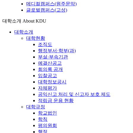
메디컬캠퍼스(원주문막)
글로벌캠퍼스(고성)
대학소개
About KDU
대학소개
대학현황
조직도
행정부서·학부(과)
부설·부속기관
예결산공고
회의록 공개
입찰공고
대학정보공시
자체평가
공익신고 처리 및 신고자 보호 제도
적립금 운용 현황
대학규정
학교법인
학칙
평의원회
행정