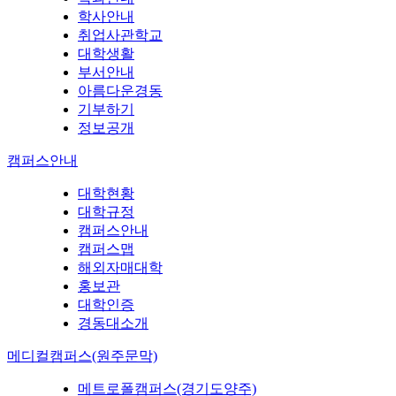
학사안내
취업사관학교
대학생활
부서안내
아름다운경동
기부하기
정보공개
캠퍼스안내
대학현황
대학규정
캠퍼스안내
캠퍼스맵
해외자매대학
홍보관
대학인증
경동대소개
메디컬캠퍼스(원주문막)
메트로폴캠퍼스(경기도양주)