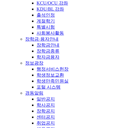
KCU/OCU 강좌
KDU/BL 강좌
출석인정
계절학기
특별시험
사회봉사활동
장학금·융자안내
장학금안내
장학금종류
학자금융자
정보광장
행정서비스헌장
학생정보교환
학생만족민원실
포털 시스템
경동알림
일반공지
학사공지
장학공지
센터공지
취업공지