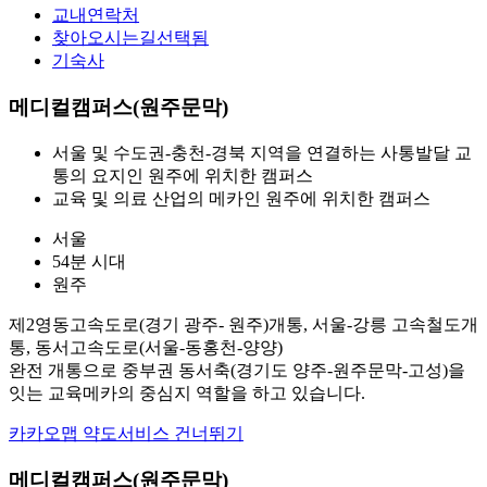
교내연락처
찾아오시는길
선택됨
기숙사
메디컬캠퍼스(원주문막)
서울 및 수도권-충천-경북 지역을 연결하는 사통발달 교
통의 요지인 원주에 위치한 캠퍼스
교육 및 의료 산업의 메카인 원주에 위치한 캠퍼스
서울
54분 시대
원주
제2영동고속도로(경기 광주- 원주)개통, 서울-강릉 고속철도개
통, 동서고속도로(서울-동홍천-양양)
완전 개통으로 중부권 동서축(경기도 양주-원주문막-고성)을
잇는 교육메카의 중심지 역할을 하고 있습니다.
카카오맵 약도서비스 건너뛰기
메디컬캠퍼스(원주문막)