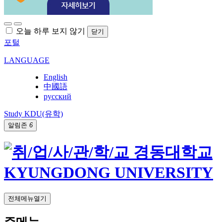
오늘 하루 보지 않기
닫기
포털
LANGUAGE
English
中國語
русский
Study KDU(유학)
알림존
6
전체메뉴열기