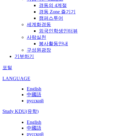
경동의 4계절
경동 Zone 즐기기
캠퍼스투어
세계화경동
외국인학생인터뷰
사랑실천
봉사활동안내
구성원광장
기부하기
포털
LANGUAGE
English
中國語
русский
Study KDU(유학)
English
中國語
русский