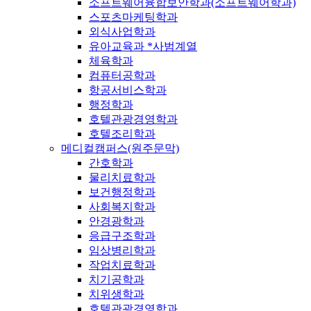
소프트웨어융합보안학과(소프트웨어학과)
스포츠마케팅학과
외식사업학과
유아교육과 *사범계열
체육학과
컴퓨터공학과
항공서비스학과
행정학과
호텔관광경영학과
호텔조리학과
메디컬캠퍼스(원주문막)
간호학과
물리치료학과
보건행정학과
사회복지학과
안경광학과
응급구조학과
임상병리학과
작업치료학과
치기공학과
치위생학과
호텔관광경영학과