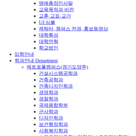
명예총장인사말
교육목적과 비전
교훈·교표·교가
UI·심볼
캐릭터, 캠퍼스 전경, 홍보동영상
대학특성
대학연혁
학교법인
입학안내
학과안내
Department
메트로폴캠퍼스(경기도양주)
건설시스템공학과
건축공학과
건축디자인학과
경영학과
경찰학과
국제융합학부
군사학과
디자인학과
보건행정학과
사회복지학과