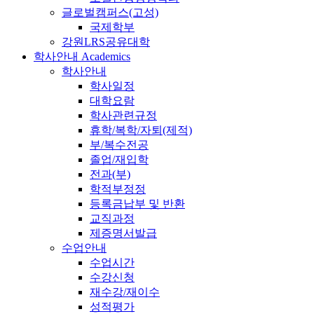
글로벌캠퍼스(고성)
국제학부
강원LRS공유대학
학사안내
Academics
학사안내
학사일정
대학요람
학사관련규정
휴학/복학/자퇴(제적)
부/복수전공
졸업/재입학
전과(부)
학적부정정
등록금납부 및 반환
교직과정
제증명서발급
수업안내
수업시간
수강신청
재수강/재이수
성적평가