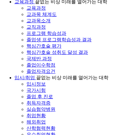
교육과정
끝없는 비상 미래를 열어가는 대학
교육과정
교과목 체계도
교과목소개
교직과정
프로그램 학습성과
졸업생 프로그램학습성과 결과
핵심간호술 평가
핵심간호술 성취도 달성 결과
국제반 과정
졸업이수학점
졸업자격요건
입시/취업
끝없는 비상 미래를 열어가는 대학
입시정보
국가시험
졸업 후 진로
취득자격증
실습협약병원
취업현황
해외취업
산학협력현황
우수취업현황