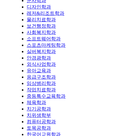
군사학과
디자인학과
레저&리조트학과
물리치료학과
보건행정학과
사회복지학과
소프트웨어학과
스포츠마케팅학과
실버복지학과
안경광학과
외식사업학과
유아교육과
응급구조학과
임상병리학과
작업치료학과
중등특수교육학과
체육학과
치기공학과
치위생학부
컴퓨터공학과
토목공학과
한국어교원학과