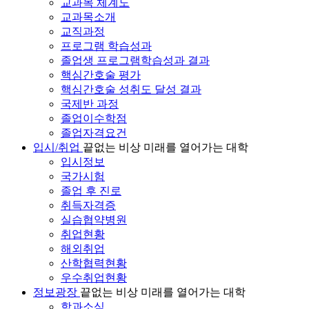
교과목 체계도
교과목소개
교직과정
프로그램 학습성과
졸업생 프로그램학습성과 결과
핵심간호술 평가
핵심간호술 성취도 달성 결과
국제반 과정
졸업이수학점
졸업자격요건
입시/취업
끝없는 비상 미래를 열어가는 대학
입시정보
국가시험
졸업 후 진로
취득자격증
실습협약병원
취업현황
해외취업
산학협력현황
우수취업현황
정보광장
끝없는 비상 미래를 열어가는 대학
학과소식