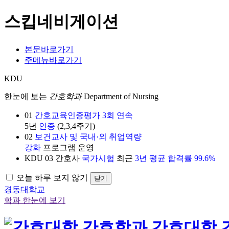
스킵네비게이션
본문바로가기
주메뉴바로가기
KDU
한눈에 보는
간호학과
Department of Nursing
01
간호교육인증평가 3회 연속
5년
인증
(2,3,4주기)
02
보건교사 및 국내·외 취업역량
강화
프로그램 운영
KDU
03
간호사
국가시험
최근
3년 평균 합격률 99.6%
오늘 하루 보지 않기
닫기
경동대학교
학과 한눈에 보기
간호대학 