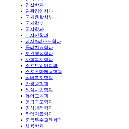
경찰학과
관광경영학과
국제융합학부
국제학부
군사학과
디자인학과
레저&리조트학과
물리치료학과
보건행정학과
사회복지학과
소프트웨어학과
스포츠마케팅학과
실버복지학과
안경광학과
외식사업학과
유아교육과
응급구조학과
임상병리학과
작업치료학과
중등특수교육학과
체육학과