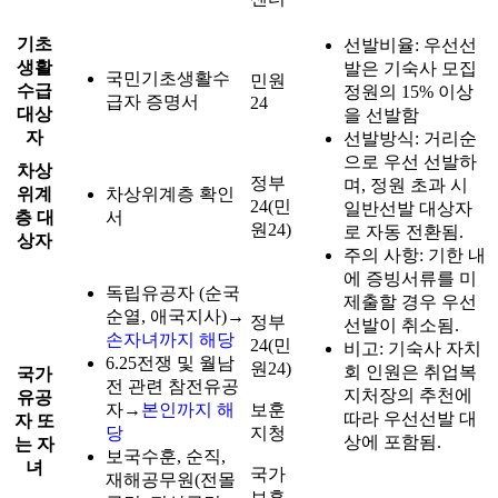
기초
선발비율: 우선선
생활
발은 기숙사 모집
국민기초생활수
민원
수급
정원의 15% 이상
급자 증명서
24
대상
을 선발함
자
선발방식: 거리순
으로 우선 선발하
차상
정부
며, 정원 초과 시
위계
차상위계층 확인
24(민
일반선발 대상자
층 대
서
원24)
로 자동 전환됨.
상자
주의 사항: 기한 내
에 증빙서류를 미
독립유공자 (순국
제출할 경우 우선
순열, 애국지사)→
정부
선발이 취소됨.
손자녀까지 해당
24(민
비고: 기숙사 자치
6.25전쟁 및 월남
원24)
회 인원은 취업복
국가
전 관련 참전유공
지처장의 추천에
유공
자→
본인까지 해
보훈
따라 우선선발 대
자 또
당
지청
상에 포함됨.
는 자
보국수훈, 순직,
녀
국가
재해공무원(전몰
보훈