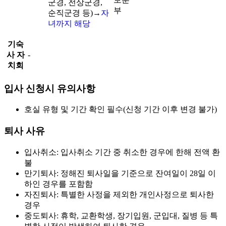
군경, 전상군경,
부
순직군경 등)→
자
녀까지 해당
기숙
사 자
-
치회
입사 신청시 유의사항
호실 유형 및 기간 확인 필수(신청 기간 이후 변경 불가)
퇴사 사유
입사취소: 입사취소 기간 중 취소한 경우에 한해 전액 환
불
만기퇴사: 정해진 퇴사일을 기준으로 잔여일이 28일 이
하인 경우를 포함함
자진퇴사: 특별한 사정을 제외한 개인사정으로 퇴사한
경우
중도퇴사: 휴학, 교환학생, 장기입원, 군입대, 질병 등 특