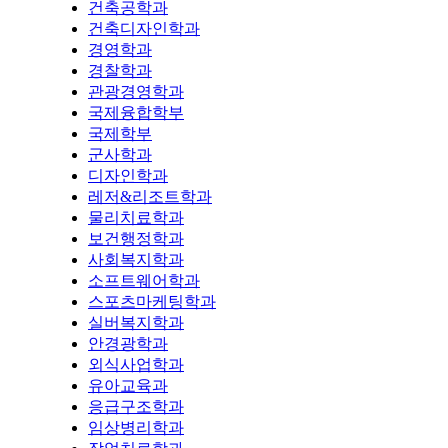
건축공학과
건축디자인학과
경영학과
경찰학과
관광경영학과
국제융합학부
국제학부
군사학과
디자인학과
레저&리조트학과
물리치료학과
보건행정학과
사회복지학과
소프트웨어학과
스포츠마케팅학과
실버복지학과
안경광학과
외식사업학과
유아교육과
응급구조학과
임상병리학과