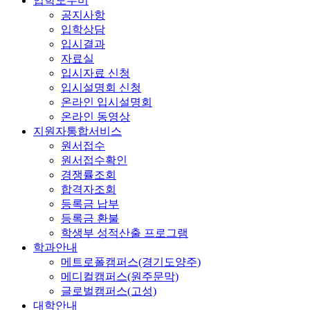
입학도우미
공지사항
입학상담
입시결과
자료실
입시자료 신청
입시설명회 신청
온라인 입시설명회
온라인 동영상
지원자통합서비스
원서접수
원서접수확인
경쟁률조회
합격자조회
등록금 납부
등록금 환불
학생부 성적산출 프로그램
학과안내
메트로폴캠퍼스(경기도양주)
메디컬캠퍼스(원주문막)
글로벌캠퍼스(고성)
대학안내