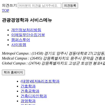
의견쓰기
의견등록
TOP
관광경영학과 서비스메뉴
개인정보처리방침
이메일무단수집거부
캠퍼스투어
사이트맵
Metropol Campus : (11458) 경기도 양주시 경동대학로 27(고
Medical Campus : (26495) 강원특별자치도 원주시 문막읍 견
Global Campus : (24764) 강원특별자치도 고성군 토성면 봉포
학과 홈페이지
(대명)레저&리조트학과
간호학과
건축공학과
건축디자인학과
경영학과