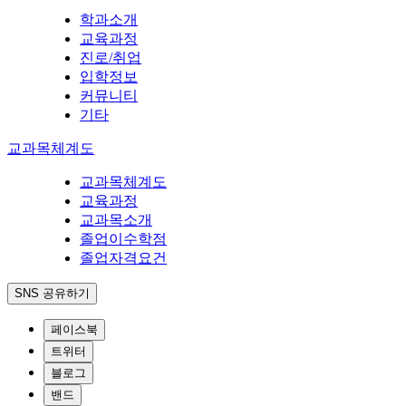
학과소개
교육과정
진로/취업
입학정보
커뮤니티
기타
교과목체계도
교과목체계도
교육과정
교과목소개
졸업이수학점
졸업자격요건
SNS 공유하기
페이스북
트위터
블로그
밴드