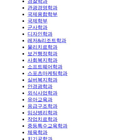
경찰학과
관광경영학과
국제융합학부
국제학부
군사학과
디자인학과
레저&리조트학과
물리치료학과
보건행정학과
사회복지학과
소프트웨어학과
스포츠마케팅학과
실버복지학과
안경광학과
외식사업학과
유아교육과
응급구조학과
임상병리학과
작업치료학과
중등특수교육학과
체육학과
치기공학과