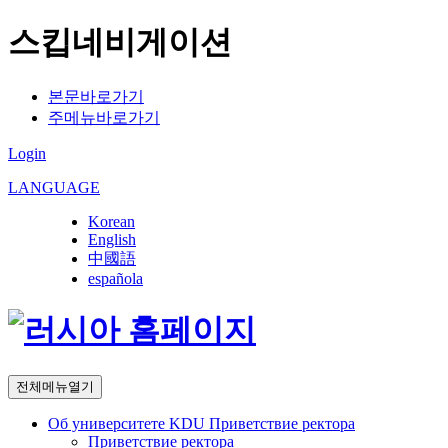
스킵네비게이션
본문바로가기
주메뉴바로가기
Login
LANGUAGE
Korean
English
中國語
española
전체메뉴열기
Об университете KDU
Приветствие ректора
Приветствие ректора