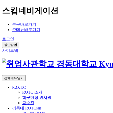
스킵네비게이션
본문바로가기
주메뉴바로가기
로그인
상단팝업
사이트맵
전체메뉴열기
R.O.T.C
ROTC 소개
학군단장 인사말
교수진
경동대 ROTCian