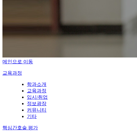
메인으로 이동
교육과정
학과소개
교육과정
입시/취업
정보광장
커뮤니티
기타
핵심간호술 평가