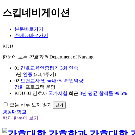
스킵네비게이션
본문바로가기
주메뉴바로가기
KDU
한눈에 보는
간호학과
Department of Nursing
01
간호교육인증평가 3회 연속
5년
인증
(2,3,4주기)
02
보건교사 및 국내·외 취업역량
강화
프로그램 운영
KDU
03
간호사
국가시험
최근
3년 평균 합격률 99.6%
오늘 하루 보지 않기
닫기
경동대학교
학과 한눈에 보기
간호대학 