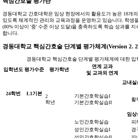
핵심간호술 평가란
경동대학교 간호대학은 임상 현장에서의 활용도가 높은 18개의
있도록 체계적인 관리와 교육과정
을 운영하고 있습니다. 학생
(80% 이상이 '중' 수준 이상 도달)을 충족하도록 학습 성
합니다.
경동대학교 핵심간호술 단계별 평가체계(Version 2. 2
경동대학교 핵심간호술 단계별 평가체계에 대한 입학년도
연계 교과
입학년도
평가수준
평가학년
및 교과외 연계
교내실
24학번
L1기본
기본간호학실습I
2
활
학년
기본간호학실습II
임상
노인간호학실습
피
성인간호학실습I
경
성인간호학실습II
피