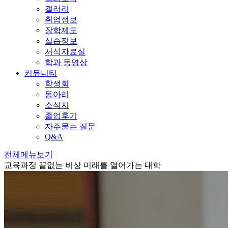
갤러리
취업정보
장학제도
실습정보
서식자료실
학과 동영상
커뮤니티
학생회
동아리
소식지
졸업후기
자주묻는 질문
Q&A
전체메뉴보기
교육과정
끝없는 비상 미래를 열어가는 대학