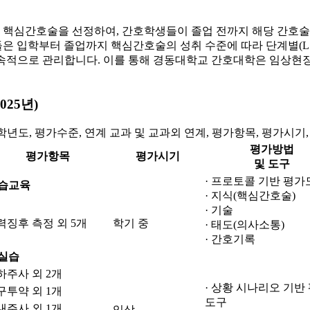
 핵심간호술을 선정하여, 간호학생들이 졸업 전까지 해당 간호
들은 입학부터
졸업까지 핵심간호술의 성취 수준에 따라 단계별(L1, 
과를 지속적으로 관리합니다. 이를 통해 경동대학교 간호대학은 임
025년)
, 평가수준, 연계 교과 및 교과외 연계, 평가항목, 평가시기, 
평가방법
평가항목
평가시기
및 도구
· 프로토콜 기반 평가
습교육
· 지식(핵심간호술)
· 기술
력징후 측정 외 5개
학기 중
· 태도(의사소통)
· 간호기록
실습
하주사 외 2개
· 상황 시나리오 기반
구투약 외 1개
도구
내주사 외 1개
임상