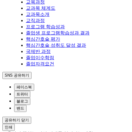
교육과정
교과목 체계도
교과목소개
교직과정
프로그램 학습성과
졸업생 프로그램학습성과 결과
핵심간호술 평가
핵심간호술 성취도 달성 결과
국제반 과정
졸업이수학점
졸업자격요건
SNS 공유하기
페이스북
트위터
블로그
밴드
공유하기 닫기
인쇄