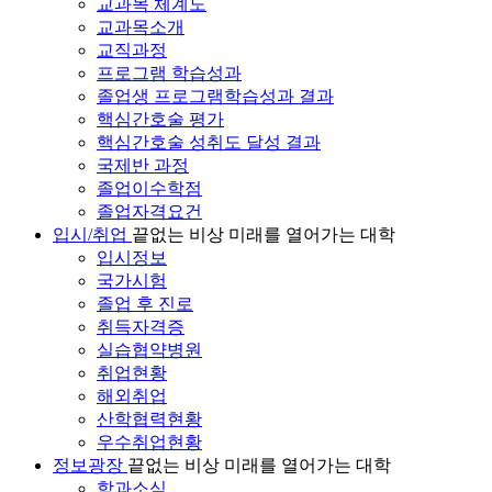
교과목 체계도
교과목소개
교직과정
프로그램 학습성과
졸업생 프로그램학습성과 결과
핵심간호술 평가
핵심간호술 성취도 달성 결과
국제반 과정
졸업이수학점
졸업자격요건
입시/취업
끝없는 비상 미래를 열어가는 대학
입시정보
국가시험
졸업 후 진로
취득자격증
실습협약병원
취업현황
해외취업
산학협력현황
우수취업현황
정보광장
끝없는 비상 미래를 열어가는 대학
학과소식