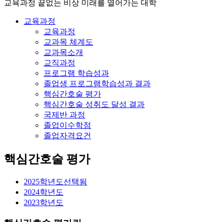
교육과정
끝없는 비상 미래를 열어가는 대학
교육과정
교육과정
교과목 체계도
교과목소개
교직과정
프로그램 학습성과
졸업생 프로그램학습성과 결과
핵심간호술 평가
핵심간호술 성취도 달성 결과
국제반 과정
졸업이수학점
졸업자격요건
핵심간호술 평가
2025학년도
선택됨
2024학년도
2023학년도