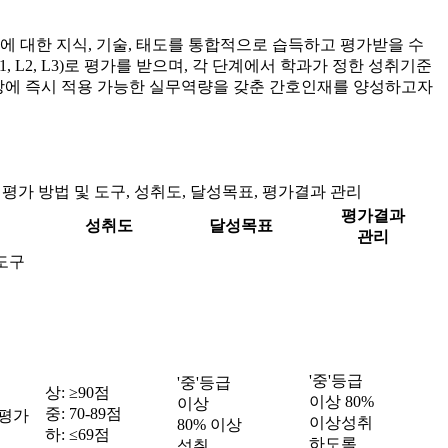
술에 대한
지식, 기술, 태도를 통합적으로 습득하고 평가받을 수
L2, L3)로 평가를 받으며,
각 단계에서 학과가 정한 성취기준
상현장에 즉시 적용 가능한 실무역량을 갖춘 간호인재를 양성하고자
평가 방법 및 도구, 성취도, 달성목표, 평가결과 관리
평가결과
성취도
달성목표
관리
도구
'중'등급
'중'등급
상: ≥90점
이상 80%
이상
중: 70-89점
 평가
이상성취
80% 이상
하: ≤69점
하도록
성취