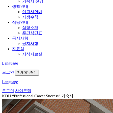
기숙사 전경
생활안내
입퇴사안내
사생수칙
식당안내
식당소개
주간식단표
공지사항
공지사항
자료실
서식자료실
Language
로그인
전체메뉴닫기
Language
로그인
사이트맵
KDU “Professional Career Success”
기숙사