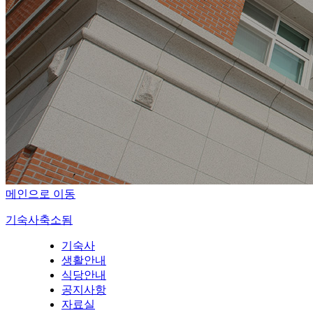
메인으로 이동
기숙사
축소됨
기숙사
생활안내
식당안내
공지사항
자료실