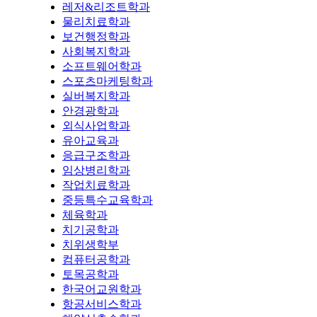
레저&리조트학과
물리치료학과
보건행정학과
사회복지학과
소프트웨어학과
스포츠마케팅학과
실버복지학과
안경광학과
외식사업학과
유아교육과
응급구조학과
임상병리학과
작업치료학과
중등특수교육학과
체육학과
치기공학과
치위생학부
컴퓨터공학과
토목공학과
한국어교원학과
항공서비스학과