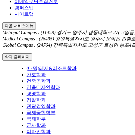
이메일무단수집거부
캠퍼스맵
사이트맵
다음 서비스메뉴
Metropol Campus : (11458) 경기도 양주시 경동대학로 27(고
Medical Campus : (26495) 강원특별자치도 원주시 문막읍 견
Global Campus : (24764) 강원특별자치도 고성군 토성면 봉포
학과 홈페이지
(대명)레저&리조트학과
간호학과
건축공학과
건축디자인학과
경영학과
경찰학과
관광경영학과
국제융합학부
국제학부
군사학과
디자인학과