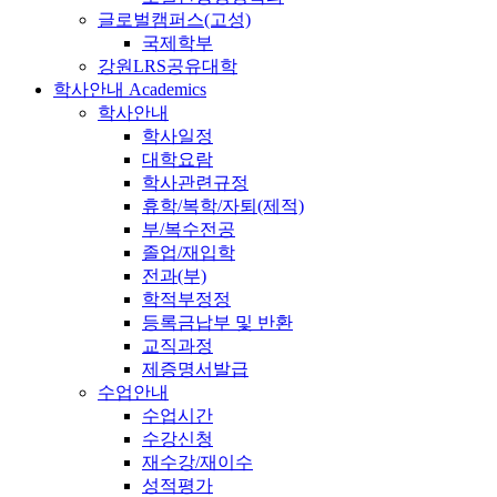
글로벌캠퍼스(고성)
국제학부
강원LRS공유대학
학사안내
Academics
학사안내
학사일정
대학요람
학사관련규정
휴학/복학/자퇴(제적)
부/복수전공
졸업/재입학
전과(부)
학적부정정
등록금납부 및 반환
교직과정
제증명서발급
수업안내
수업시간
수강신청
재수강/재이수
성적평가