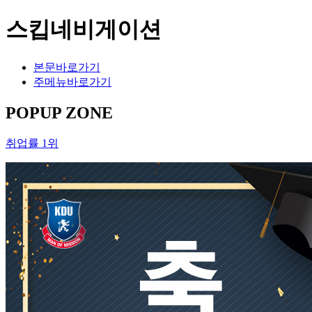
스킵네비게이션
본문바로가기
주메뉴바로가기
POPUP ZONE
취업률 1위