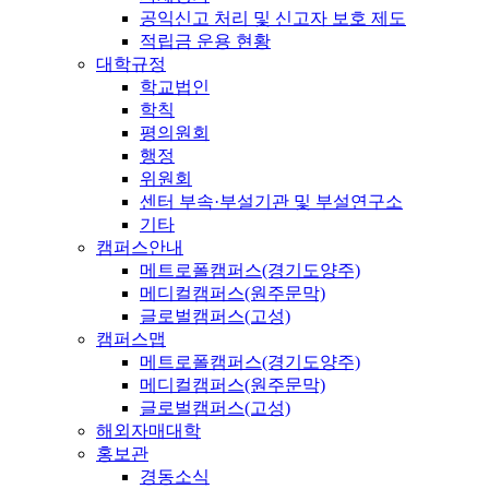
공익신고 처리 및 신고자 보호 제도
적립금 운용 현황
대학규정
학교법인
학칙
평의원회
행정
위원회
센터 부속·부설기관 및 부설연구소
기타
캠퍼스안내
메트로폴캠퍼스(경기도양주)
메디컬캠퍼스(원주문막)
글로벌캠퍼스(고성)
캠퍼스맵
메트로폴캠퍼스(경기도양주)
메디컬캠퍼스(원주문막)
글로벌캠퍼스(고성)
해외자매대학
홍보관
경동소식