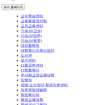
부서 홈페이지
교수학습센터
교육품질개선팀
교직교육센터
기숙사(고성)
기숙사(양주)
기숙사(원주)
대외협력처
대학혁신지원사업단
도서관
보건센터
사회공헌센터
산학협력단
온사람교양교육대학
입학처
장애·소수집단 학생지원센터
직무역량개발원
취업복지처
평생교육대학
학생군사교육단