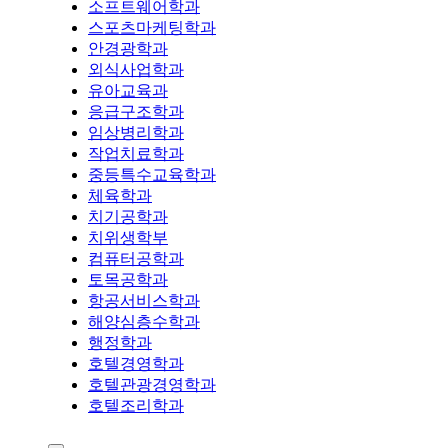
소프트웨어학과
스포츠마케팅학과
안경광학과
외식사업학과
유아교육과
응급구조학과
임상병리학과
작업치료학과
중등특수교육학과
체육학과
치기공학과
치위생학부
컴퓨터공학과
토목공학과
항공서비스학과
해양심층수학과
행정학과
호텔경영학과
호텔관광경영학과
호텔조리학과