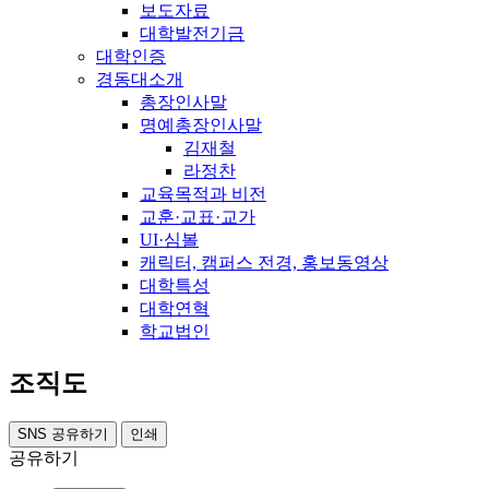
보도자료
대학발전기금
대학인증
경동대소개
총장인사말
명예총장인사말
김재철
라정찬
교육목적과 비전
교훈·교표·교가
UI·심볼
캐릭터, 캠퍼스 전경, 홍보동영상
대학특성
대학연혁
학교법인
조직도
SNS 공유하기
인쇄
공유하기