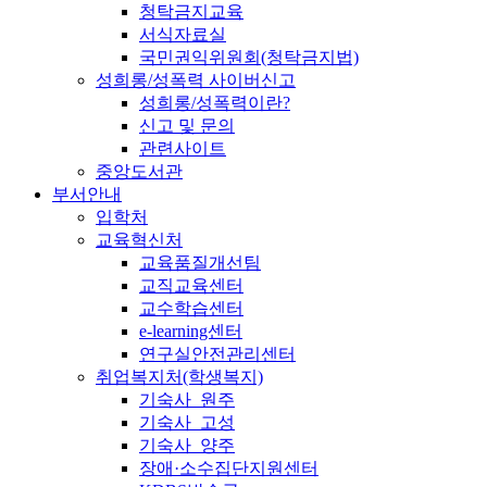
청탁금지교육
서식자료실
국민권익위원회(청탁금지법)
성희롱/성폭력 사이버신고
성희롱/성폭력이란?
신고 및 문의
관련사이트
중앙도서관
부서안내
입학처
교육혁신처
교육품질개선팀
교직교육센터
교수학습센터
e-learning센터
연구실안전관리센터
취업복지처(학생복지)
기숙사_원주
기숙사_고성
기숙사_양주
장애·소수집단지원센터