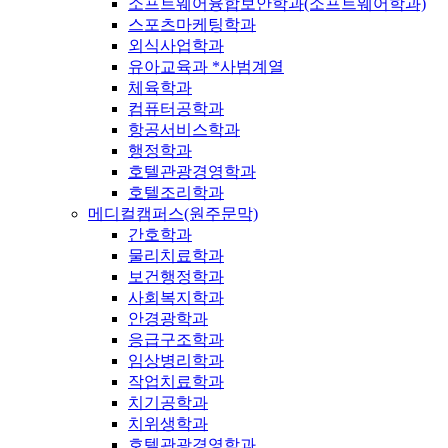
소프트웨어융합보안학과(소프트웨어학과)
스포츠마케팅학과
외식사업학과
유아교육과 *사범계열
체육학과
컴퓨터공학과
항공서비스학과
행정학과
호텔관광경영학과
호텔조리학과
메디컬캠퍼스(원주문막)
간호학과
물리치료학과
보건행정학과
사회복지학과
안경광학과
응급구조학과
임상병리학과
작업치료학과
치기공학과
치위생학과
호텔관광경영학과