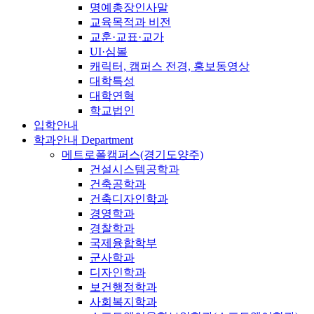
명예총장인사말
교육목적과 비전
교훈·교표·교가
UI·심볼
캐릭터, 캠퍼스 전경, 홍보동영상
대학특성
대학연혁
학교법인
입학안내
학과안내
Department
메트로폴캠퍼스(경기도양주)
건설시스템공학과
건축공학과
건축디자인학과
경영학과
경찰학과
국제융합학부
군사학과
디자인학과
보건행정학과
사회복지학과