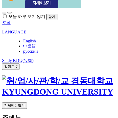
오늘 하루 보지 않기
닫기
포털
LANGUAGE
English
中國語
русский
Study KDU(유학)
알림존
6
전체메뉴열기