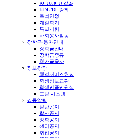
KCU/OCU 강좌
KDU/BL 강좌
출석인정
계절학기
특별시험
사회봉사활동
장학금·융자안내
장학금안내
장학금종류
학자금융자
정보광장
행정서비스헌장
학생정보교환
학생만족민원실
포털 시스템
경동알림
일반공지
학사공지
장학공지
센터공지
취업공지