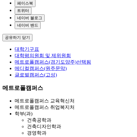
페이스북
트위터
네이버 블로그
네이버 밴드
공유하기 닫기
대학기구표
대학평의원회 및 제위원회
메트로폴캠퍼스(경기도양주)
선택됨
메디컬캠퍼스(원주문막)
글로벌캠퍼스(고성)
메트로폴캠퍼스
메트로폴캠퍼스 교육혁신처
메트로폴캠퍼스 취업복지처
학부(과)
건축공학과
건축디자인학과
경영학과