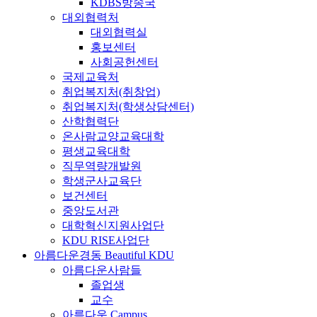
KDBS방송국
대외협력처
대외협력실
홍보센터
사회공헌센터
국제교육처
취업복지처(취창업)
취업복지처(학생상담센터)
산학협력단
온사람교양교육대학
평생교육대학
직무역량개발원
학생군사교육단
보건센터
중앙도서관
대학혁신지원사업단
KDU RISE사업단
아름다운경동
Beautiful KDU
아름다운사람들
졸업생
교수
아름다운 Campus