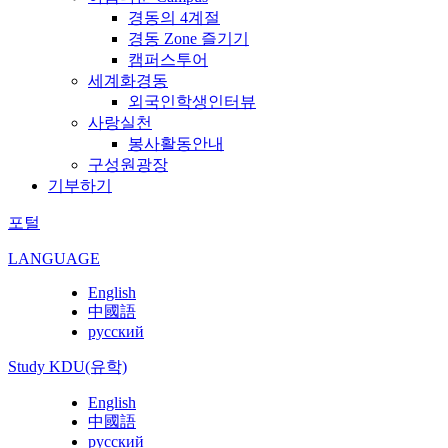
경동의 4계절
경동 Zone 즐기기
캠퍼스투어
세계화경동
외국인학생인터뷰
사랑실천
봉사활동안내
구성원광장
기부하기
포털
LANGUAGE
English
中國語
русский
Study KDU(유학)
English
中國語
русский