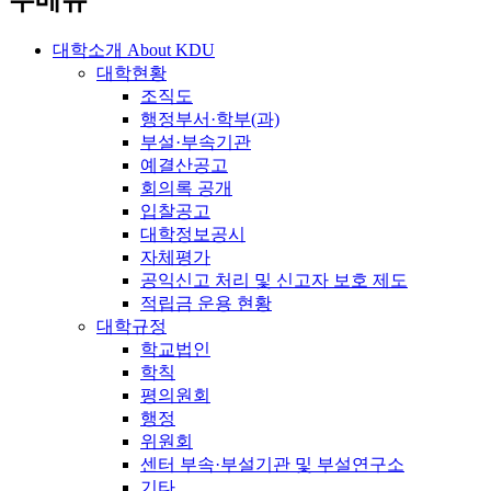
주메뉴
대학소개
About KDU
대학현황
조직도
행정부서·학부(과)
부설·부속기관
예결산공고
회의록 공개
입찰공고
대학정보공시
자체평가
공익신고 처리 및 신고자 보호 제도
적립금 운용 현황
대학규정
학교법인
학칙
평의원회
행정
위원회
센터 부속·부설기관 및 부설연구소
기타