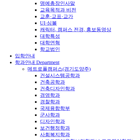
명예총장인사말
교육목적과 비전
교훈·교표·교가
UI·심볼
캐릭터, 캠퍼스 전경, 홍보동영상
대학특성
대학연혁
학교법인
입학안내
학과안내
Department
메트로폴캠퍼스(경기도양주)
건설시스템공학과
건축공학과
건축디자인학과
경영학과
경찰학과
국제융합학부
군사학과
디자인학과
보건행정학과
사회복지학과