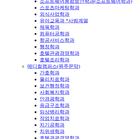
소프트웨어융합보안학과(소프트웨어학과)
스포츠마케팅학과
외식사업학과
유아교육과 *사범계열
체육학과
컴퓨터공학과
항공서비스학과
행정학과
호텔관광경영학과
호텔조리학과
메디컬캠퍼스(원주문막)
간호학과
물리치료학과
보건행정학과
사회복지학과
안경광학과
응급구조학과
임상병리학과
작업치료학과
치기공학과
치위생학과
호텔관광경영학과