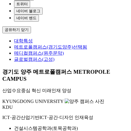
트위터
네이버 블로그
네이버 밴드
공유하기 닫기
대학특성
메트로폴캠퍼스(경기도양주)
선택됨
메디컬캠퍼스(원주문막)
글로벌캠퍼스(고성)
경기도 양주 메트로폴캠퍼스
METROPOLE
CAMPUS
산업수요중심 혁신 미래인재 양성
KYUNGDONG UNIVERSITY
KDU
ICT·공간산업기반
ICT·공간·디자인 인재육성
건설시스템공학과(토목공학과)