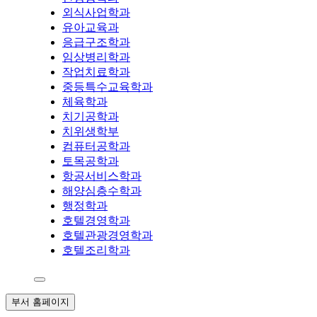
외식사업학과
유아교육과
응급구조학과
임상병리학과
작업치료학과
중등특수교육학과
체육학과
치기공학과
치위생학부
컴퓨터공학과
토목공학과
항공서비스학과
해양심층수학과
행정학과
호텔경영학과
호텔관광경영학과
호텔조리학과
부서 홈페이지