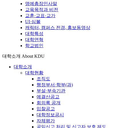
명예총장인사말
교육목적과 비전
교훈·교표·교가
UI·심볼
캐릭터, 캠퍼스 전경, 홍보동영상
대학특성
대학연혁
학교법인
대학소개
About KDU
대학소개
대학현황
조직도
행정부서·학부(과)
부설·부속기관
예결산공고
회의록 공개
입찰공고
대학정보공시
자체평가
공익신고 처리 및 신고자 보호 제도