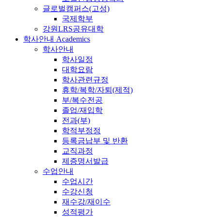
글로벌캠퍼스(고성)
국제학부
강원LRS공유대학
학사안내
Academics
학사안내
학사일정
대학요람
학사관련규정
휴학/복학/자퇴(제적)
부/복수전공
졸업/재입학
전과(부)
학적부정정
등록금납부 및 반환
교직과정
제증명서발급
수업안내
수업시간
수강신청
재수강/재이수
성적평가