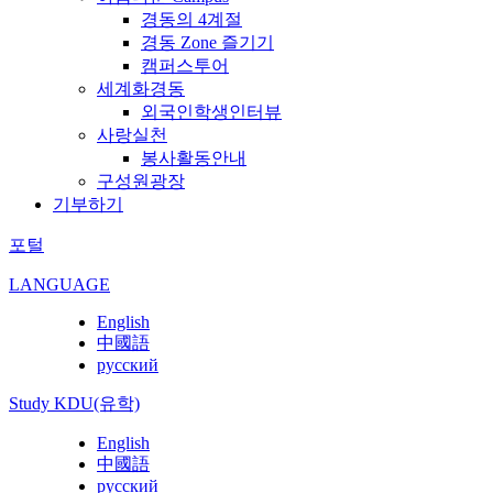
경동의 4계절
경동 Zone 즐기기
캠퍼스투어
세계화경동
외국인학생인터뷰
사랑실천
봉사활동안내
구성원광장
기부하기
포털
LANGUAGE
English
中國語
русский
Study KDU(유학)
English
中國語
русский