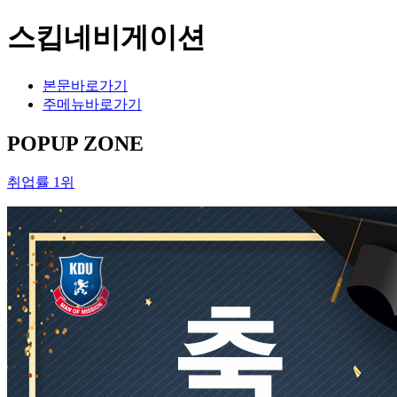
스킵네비게이션
본문바로가기
주메뉴바로가기
POPUP ZONE
취업률 1위