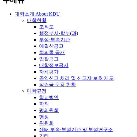
주메뉴
대학소개
About KDU
대학현황
조직도
행정부서·학부(과)
부설·부속기관
예결산공고
회의록 공개
입찰공고
대학정보공시
자체평가
공익신고 처리 및 신고자 보호 제도
적립금 운용 현황
대학규정
학교법인
학칙
평의원회
행정
위원회
센터 부속·부설기관 및 부설연구소
기타