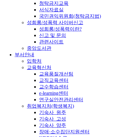
청탁금지교육
서식자료실
국민권익위원회(청탁금지법)
성희롱/성폭력 사이버신고
성희롱/성폭력이란?
신고 및 문의
관련사이트
중앙도서관
부서안내
입학처
교육혁신처
교육품질개선팀
교직교육센터
교수학습센터
e-learning센터
연구실안전관리센터
취업복지처(학생복지)
기숙사_원주
기숙사_고성
기숙사_양주
장애·소수집단지원센터