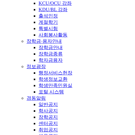
KCU/OCU 강좌
KDU/BL 강좌
출석인정
계절학기
특별시험
사회봉사활동
장학금·융자안내
장학금안내
장학금종류
학자금융자
정보광장
행정서비스헌장
학생정보교환
학생만족민원실
포털 시스템
경동알림
일반공지
학사공지
장학공지
센터공지
취업공지