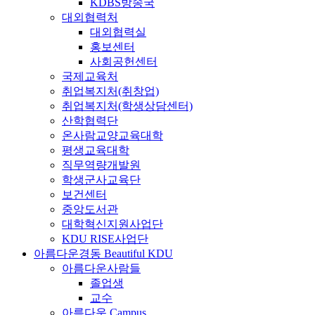
KDBS방송국
대외협력처
대외협력실
홍보센터
사회공헌센터
국제교육처
취업복지처(취창업)
취업복지처(학생상담센터)
산학협력단
온사람교양교육대학
평생교육대학
직무역량개발원
학생군사교육단
보건센터
중앙도서관
대학혁신지원사업단
KDU RISE사업단
아름다운경동
Beautiful KDU
아름다운사람들
졸업생
교수
아름다운 Campus