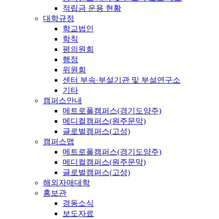
적립금 운용 현황
대학규정
학교법인
학칙
평의원회
행정
위원회
센터 부속·부설기관 및 부설연구소
기타
캠퍼스안내
메트로폴캠퍼스(경기도양주)
메디컬캠퍼스(원주문막)
글로벌캠퍼스(고성)
캠퍼스맵
메트로폴캠퍼스(경기도양주)
메디컬캠퍼스(원주문막)
글로벌캠퍼스(고성)
해외자매대학
홍보관
경동소식
보도자료