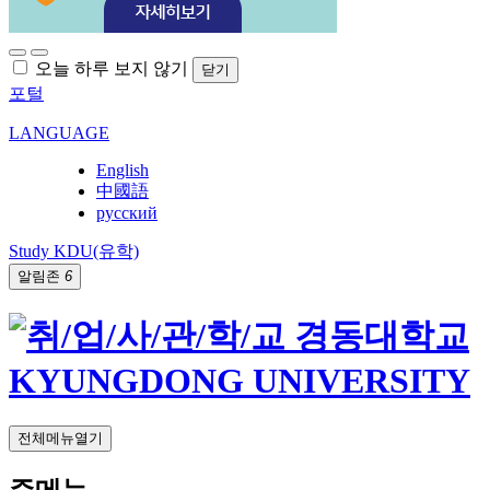
오늘 하루 보지 않기
닫기
포털
LANGUAGE
English
中國語
русский
Study KDU(유학)
알림존
6
전체메뉴열기