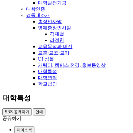
대학발전기금
대학인증
경동대소개
총장인사말
명예총장인사말
김재철
라정찬
교육목적과 비전
교훈·교표·교가
UI·심볼
캐릭터, 캠퍼스 전경, 홍보동영상
대학특성
대학연혁
학교법인
대학특성
SNS 공유하기
인쇄
공유하기
페이스북