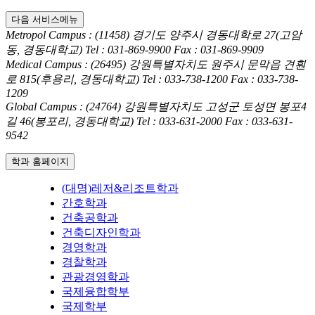
다음 서비스메뉴
Metropol Campus : (11458) 경기도 양주시 경동대학로 27(고암
동, 경동대학교)
Tel : 031-869-9900
Fax : 031-869-9909
Medical Campus : (26495) 강원특별자치도 원주시 문막읍 견훤
로 815(후용리, 경동대학교)
Tel : 033-738-1200
Fax : 033-738-
1209
Global Campus : (24764) 강원특별자치도 고성군 토성면 봉포4
길 46(봉포리, 경동대학교)
Tel : 033-631-2000
Fax : 033-631-
9542
학과 홈페이지
(대명)레저&리조트학과
간호학과
건축공학과
건축디자인학과
경영학과
경찰학과
관광경영학과
국제융합학부
국제학부