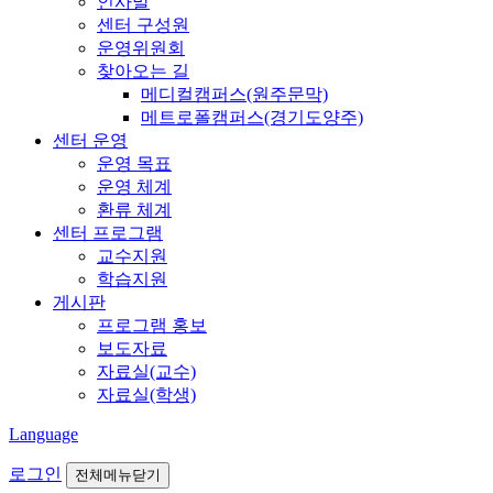
인사말
센터 구성원
운영위원회
찾아오는 길
메디컬캠퍼스(원주문막)
메트로폴캠퍼스(경기도양주)
센터 운영
운영 목표
운영 체계
환류 체계
센터 프로그램
교수지원
학습지원
게시판
프로그램 홍보
보도자료
자료실(교수)
자료실(학생)
Language
로그인
전체메뉴닫기