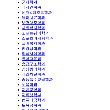
군사학과
디자인학과
레저&리조트학과
물리치료학과
보건행정학과
사회복지학과
소프트웨어학과
스포츠마케팅학과
실버복지학과
안경광학과
외식사업학과
유아교육과
응급구조학과
임상병리학과
작업치료학과
중등특수교육학과
체육학과
치기공학과
치위생학부
컴퓨터공학과
토목공학과