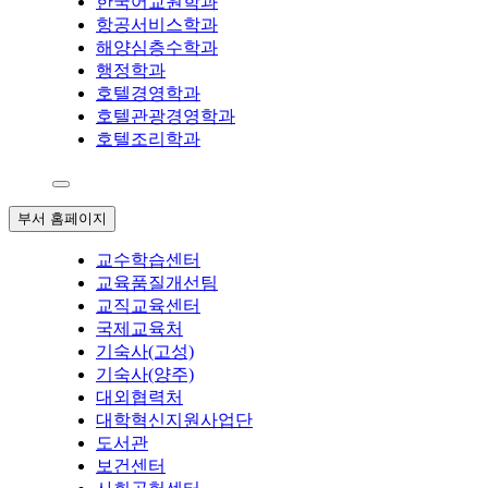
한국어교원학과
항공서비스학과
해양심층수학과
행정학과
호텔경영학과
호텔관광경영학과
호텔조리학과
부서 홈페이지
교수학습센터
교육품질개선팀
교직교육센터
국제교육처
기숙사(고성)
기숙사(양주)
대외협력처
대학혁신지원사업단
도서관
보건센터