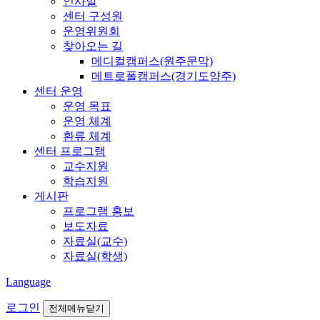
인사말
센터 구성원
운영위원회
찾아오는 길
메디컬캠퍼스(원주문막)
메트로폴캠퍼스(경기도양주)
센터 운영
운영 목표
운영 체계
환류 체계
센터 프로그램
교수지원
학습지원
게시판
프로그램 홍보
보도자료
자료실(교수)
자료실(학생)
Language
로그인
전체메뉴닫기