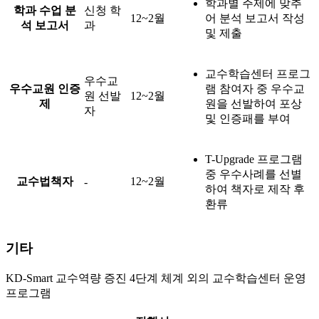
학과별 주제에 맞추
학과 수업 분
신청 학
12~2월
어 분석 보고서 작성
석 보고서
과
및 제출
교수학습센터 프로그
우수교
우수교원 인증
램 참여자 중 우수교
원 선발
12~2월
제
원을 선발하여 포상
자
및 인증패를 부여
T-Upgrade 프로그램
중 우수사례를 선별
교수법책자
12~2월
-
하여 책자로 제작 후
환류
기타
KD-Smart 교수역량 증진 4단계 체계 외의 교수학습센터 운영
프로그램