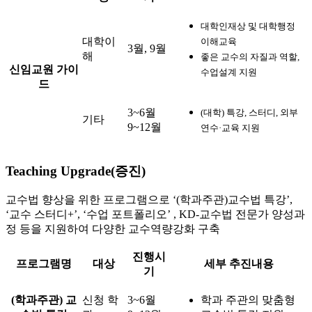
대학인재상 및 대학행정
대학이
이해교육
3월, 9월
해
좋은 교수의 자질과 역할,
신임교원 가이
수업설계 지원
드
3~6월
(대학) 특강, 스터디, 외부
기타
9~12월
연수·교육 지원
Teaching Upgrade(증진)
교수법 향상을 위한 프로그램으로 ‘(학과주관)교수법 특강’,
‘교수 스터디+’, ‘수업 포트폴리오’ , KD-교수법 전문가 양성과
정 등을 지원하여 다양한 교수역량강화 구축
진행시
프로그램명
대상
세부 추진내용
기
(학과주관) 교
신청 학
3~6월
학과 주관의 맞춤형