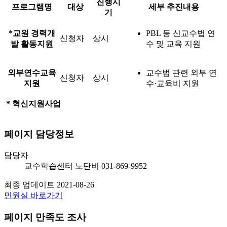
진행시
프로그램명
대상
세부 추진내용
기
*교원 경력개
PBL 등 신교수법 연
신청자
상시
발 활동지원
수 및 교육 지원
외부연수교육
교수법 관련 외부 연
신청자
상시
지원
수·교육비 지원
* 혁신지원사업
페이지 담당정보
담당자
교수학습센터
노단비
031-869-9952
최종 업데이트
2021-08-26
민원실 바로가기
페이지 만족도 조사