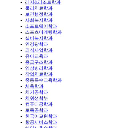
레저&리조트학과
물리치료학과
보건행정학과
사회복지학과
소프트웨어학과
스포츠마케팅학과
실버복지학과
안경광학과
외식사업학과
유아교육과
응급구조학과
임상병리학과
작업치료학과
중등특수교육학과
체육학과
치기공학과
치위생학부
컴퓨터공학과
토목공학과
한국어교원학과
항공서비스학과