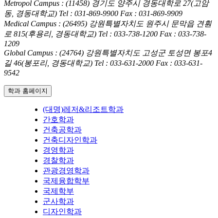
Metropol Campus : (11458) 경기도 양주시 경동대학로 27(고암
동, 경동대학교)
Tel : 031-869-9900
Fax : 031-869-9909
Medical Campus : (26495) 강원특별자치도 원주시 문막읍 견훤
로 815(후용리, 경동대학교)
Tel : 033-738-1200
Fax : 033-738-
1209
Global Campus : (24764) 강원특별자치도 고성군 토성면 봉포4
길 46(봉포리, 경동대학교)
Tel : 033-631-2000
Fax : 033-631-
9542
학과 홈페이지
(대명)레저&리조트학과
간호학과
건축공학과
건축디자인학과
경영학과
경찰학과
관광경영학과
국제융합학부
국제학부
군사학과
디자인학과