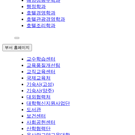
해양심층수학과
행정학과
호텔경영학과
호텔관광경영학과
호텔조리학과
부서 홈페이지
교수학습센터
교육품질개선팀
교직교육센터
국제교육처
기숙사(고성)
기숙사(양주)
대외협력처
대학혁신지원사업단
도서관
보건센터
사회공헌센터
산학협력단
온사람교양교육대학