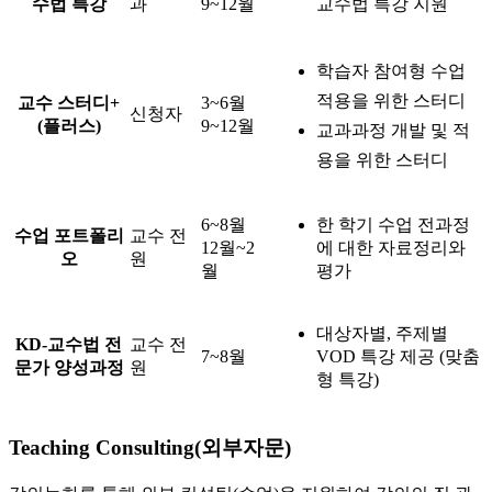
수법 특강
과
9~12월
교수법 특강 지원
학습자 참여형 수업
적용을 위한 스터디
교수 스터디+
3~6월
신청자
(플러스)
9~12월
교과과정 개발 및 적
용을 위한 스터디
6~8월
한 학기 수업 전과정
수업 포트폴리
교수 전
12월~2
에 대한 자료정리와
오
원
월
평가
대상자별, 주제별
KD-교수법 전
교수 전
7~8월
VOD 특강 제공 (맞춤
문가 양성과정
원
형 특강)
Teaching Consulting(외부자문)