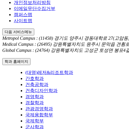
개인정보처리방침
이메일무단수집거부
캠퍼스맵
사이트맵
다음 서비스메뉴
Metropol Campus : (11458) 경기도 양주시 경동대학로 27(고
Medical Campus : (26495) 강원특별자치도 원주시 문막읍 견
Global Campus : (24764) 강원특별자치도 고성군 토성면 봉포
학과 홈페이지
(대명)레저&리조트학과
간호학과
건축공학과
건축디자인학과
경영학과
경찰학과
관광경영학과
국제융합학부
국제학부
군사학과