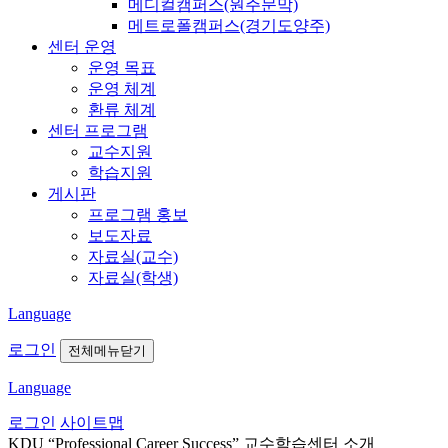
메디컬캠퍼스(원주문막)
메트로폴캠퍼스(경기도양주)
센터 운영
운영 목표
운영 체계
환류 체계
센터 프로그램
교수지원
학습지원
게시판
프로그램 홍보
보도자료
자료실(교수)
자료실(학생)
Language
로그인
전체메뉴닫기
Language
로그인
사이트맵
KDU “Professional Career Success”
교수학습센터 소개