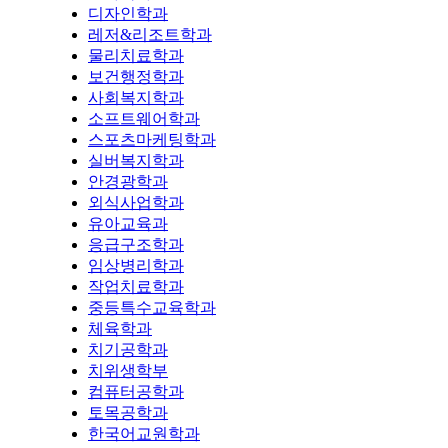
디자인학과
레저&리조트학과
물리치료학과
보건행정학과
사회복지학과
소프트웨어학과
스포츠마케팅학과
실버복지학과
안경광학과
외식사업학과
유아교육과
응급구조학과
임상병리학과
작업치료학과
중등특수교육학과
체육학과
치기공학과
치위생학부
컴퓨터공학과
토목공학과
한국어교원학과