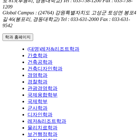
로 815(후용리, 경동대학교)
Tel : 033-738-1200
Fax : 033-738-
1209
Global Campus : (24764) 강원특별자치도 고성군 토성면 봉포4
길 46(봉포리, 경동대학교)
Tel : 033-631-2000
Fax : 033-631-
9542
학과 홈페이지
(대명)레저&리조트학과
간호학과
건축공학과
건축디자인학과
경영학과
경찰학과
관광경영학과
국제융합학부
국제학부
군사학과
디자인학과
레저&리조트학과
물리치료학과
보건행정학과