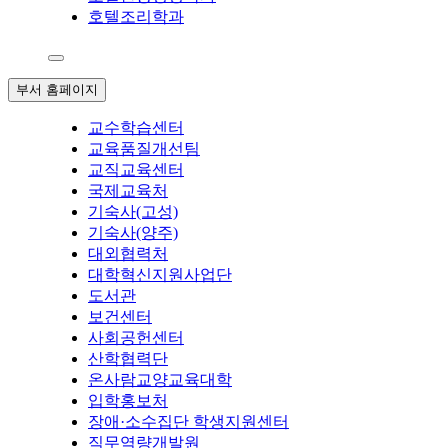
호텔조리학과
부서 홈페이지
교수학습센터
교육품질개선팀
교직교육센터
국제교육처
기숙사(고성)
기숙사(양주)
대외협력처
대학혁신지원사업단
도서관
보건센터
사회공헌센터
산학협력단
온사람교양교육대학
입학홍보처
장애·소수집단 학생지원센터
직무역량개발원