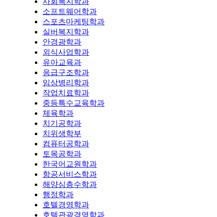
사회복지학과
소프트웨어학과
스포츠마케팅학과
실버복지학과
안경광학과
외식사업학과
유아교육과
응급구조학과
임상병리학과
작업치료학과
중등특수교육학과
체육학과
치기공학과
치위생학부
컴퓨터공학과
토목공학과
한국어교원학과
항공서비스학과
해양심층수학과
행정학과
호텔경영학과
호텔관광경영학과