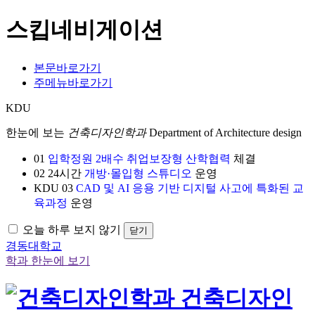
스킵네비게이션
본문바로가기
주메뉴바로가기
KDU
한눈에 보는
건축디자인학과
Department of Architecture design
01
입학정원 2배수 취업보장형 산학협력
체결
02
24시간
개방·몰입형 스튜디오
운영
KDU
03
CAD 및 AI 응용 기반 디지털 사고에 특화된 교
육과정
운영
오늘 하루 보지 않기
닫기
경동대학교
학과 한눈에 보기
건축디자인