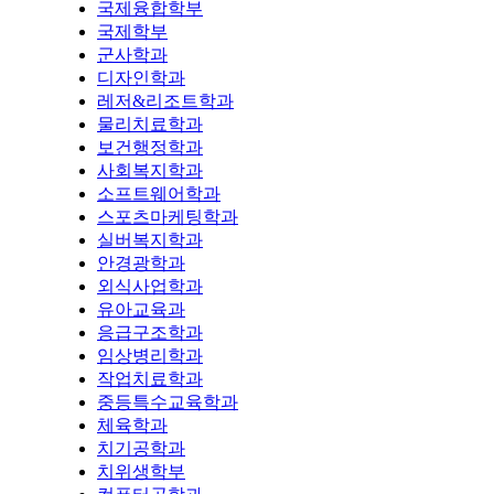
국제융합학부
국제학부
군사학과
디자인학과
레저&리조트학과
물리치료학과
보건행정학과
사회복지학과
소프트웨어학과
스포츠마케팅학과
실버복지학과
안경광학과
외식사업학과
유아교육과
응급구조학과
임상병리학과
작업치료학과
중등특수교육학과
체육학과
치기공학과
치위생학부